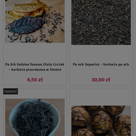
Pu Erh Golden Yunnan Złoty Listek
Pu erh Superior - herbata pu erh
- herbata prasowana w formie
liścia
6,50 zł
30,00 zł
nowość