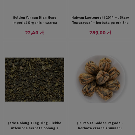
Golden Yunnan Dian Hong
Haiwan Laotongzhi 2014 – „Stary
Imperial Organic - czarna
Towarzysz” - herbata pu erh Shu
chińska herbata z wyżyn Yunnanu
Brick 250 g
22,40 zł
289,00 zł
Jade Oolong Tung Ting - lekko
Jin Pao Ta Golden Pagoda -
utleniona herbata oolong z
herbata czarna z Yunnanu
Tajwanu
zwijana w kształcie Pagody