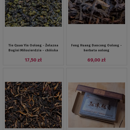
Tie Quan Yin Oolong - Żelazna
Feng Huang Dancong Oolong -
Bogini Miłosierdzia - chińska
herbata oolong
herbata oolong
17,50 zł
69,00 zł