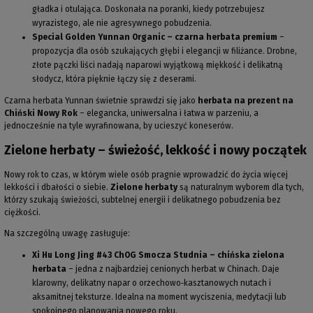
gładka i otulająca. Doskonała na poranki, kiedy potrzebujesz
wyrazistego, ale nie agresywnego pobudzenia.
Special Golden Yunnan Organic – czarna herbata premium
–
propozycja dla osób szukających głębi i elegancji w filiżance. Drobne,
złote pączki liści nadają naparowi wyjątkową miękkość i delikatną
słodycz, która pięknie łączy się z deserami.
Czarna herbata Yunnan świetnie sprawdzi się jako
herbata na prezent na
Chiński Nowy Rok
– elegancka, uniwersalna i łatwa w parzeniu, a
jednocześnie na tyle wyrafinowana, by ucieszyć koneserów.
Zielone herbaty – świeżość, lekkość i nowy początek
Nowy rok to czas, w którym wiele osób pragnie wprowadzić do życia więcej
lekkości i dbałości o siebie.
Zielone herbaty
są naturalnym wyborem dla tych,
którzy szukają świeżości, subtelnej energii i delikatnego pobudzenia bez
ciężkości.
Na szczególną uwagę zasługuje:
Xi Hu Long Jing #43 ChOG Smocza Studnia – chińska zielona
herbata
– jedna z najbardziej cenionych herbat w Chinach. Daje
klarowny, delikatny napar o orzechowo‑kasztanowych nutach i
aksamitnej teksturze. Idealna na moment wyciszenia, medytacji lub
spokojnego planowania nowego roku.