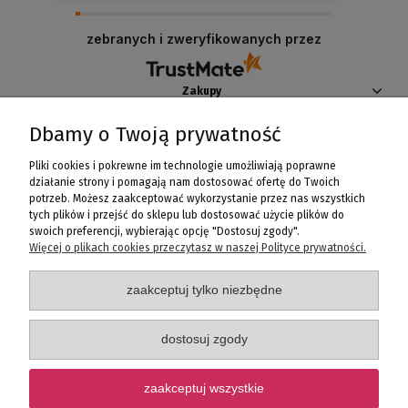
zebranych i zweryfikowanych przez
Zakupy
Dbamy o Twoją prywatność
Pomoc
Pliki cookies i pokrewne im technologie umożliwiają poprawne
Moje konto
działanie strony i pomagają nam dostosować ofertę do Twoich
potrzeb. Możesz zaakceptować wykorzystanie przez nas wszystkich
tych plików i przejść do sklepu lub dostosować użycie plików do
Informacje
swoich preferencji, wybierając opcję "Dostosuj zgody".
Więcej o plikach cookies przeczytasz w naszej Polityce prywatności.
zaakceptuj tylko niezbędne
Fanaberia Salon Rozmaitości
ul. Ks. Bogusława X-go 5, 70-440 Szczecin, woj. zachodniopomorskie
Poniedziałek - Piątek: 10:00 - 20:00
dostosuj zgody
Telefon: +48 518606081 |+48 91 812 74 75
e-mail:
info@fanaberia.net.pl
zaakceptuj wszystkie