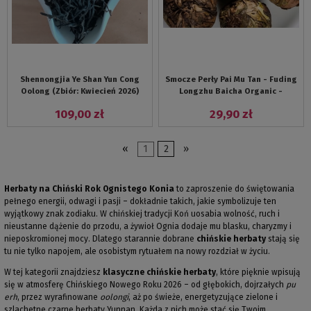
Shennongjia Ye Shan Yun Cong
Smocze Perły Pai Mu Tan - Fuding
Oolong (Zbiór: Kwiecień 2026)
Longzhu Baicha Organic -
herbata biała
109,00 zł
29,90 zł
«
1
2
»
Herbaty na Chiński Rok Ognistego Konia
to zaproszenie do świętowania
pełnego energii, odwagi i pasji – dokładnie takich, jakie symbolizuje ten
wyjątkowy znak zodiaku. W chińskiej tradycji Koń uosabia wolność, ruch i
nieustanne dążenie do przodu, a żywioł Ognia dodaje mu blasku, charyzmy i
nieposkromionej mocy. Dlatego starannie dobrane
chińskie herbaty
stają się
tu nie tylko napojem, ale osobistym rytuałem na nowy rozdział w życiu.
W tej kategorii znajdziesz
klasyczne chińskie herbaty
, które pięknie wpisują
się w atmosferę Chińskiego Nowego Roku 2026 – od głębokich, dojrzałych
pu
erh
, przez wyrafinowane
oolongi
, aż po świeże, energetyzujące zielone i
szlachetne czarne herbaty Yunnan. Każda z nich może stać się Twoim