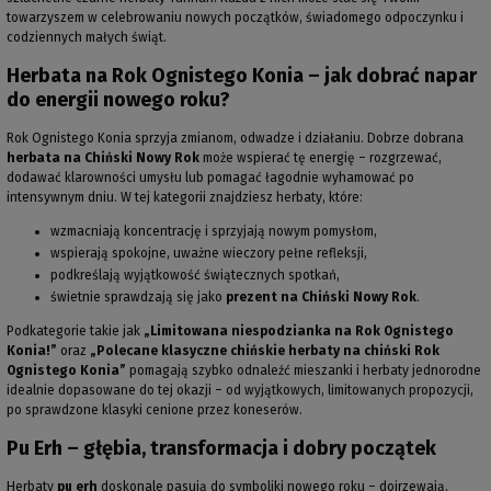
towarzyszem w celebrowaniu nowych początków, świadomego odpoczynku i
codziennych małych świąt.
Herbata na Rok Ognistego Konia – jak dobrać napar
do energii nowego roku?
Rok Ognistego Konia sprzyja zmianom, odwadze i działaniu. Dobrze dobrana
herbata na Chiński Nowy Rok
może wspierać tę energię – rozgrzewać,
dodawać klarowności umysłu lub pomagać łagodnie wyhamować po
intensywnym dniu. W tej kategorii znajdziesz herbaty, które:
wzmacniają koncentrację i sprzyjają nowym pomysłom,
wspierają spokojne, uważne wieczory pełne refleksji,
podkreślają wyjątkowość świątecznych spotkań,
świetnie sprawdzają się jako
prezent na Chiński Nowy Rok
.
Podkategorie takie jak
„Limitowana niespodzianka na Rok Ognistego
Konia!”
oraz
„Polecane klasyczne chińskie herbaty na chiński Rok
Ognistego Konia”
pomagają szybko odnaleźć mieszanki i herbaty jednorodne
idealnie dopasowane do tej okazji – od wyjątkowych, limitowanych propozycji,
po sprawdzone klasyki cenione przez koneserów.
Pu Erh – głębia, transformacja i dobry początek
Herbaty
pu erh
doskonale pasują do symboliki nowego roku – dojrzewają,