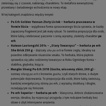
zmieniają się z czasem, nabierają charakteru. To metafora wewnętrznej
przemiany i świadomego wchodzenia w nowy etap.
W tej kategorii znajdziesz między innymi:
Pu Erh Golden Yunnan Złoty Listek – herbata prasowana w
formie liścia
– wyjątkowa forma sprasowanego liścia sprawia, że każdy
zaparzony fragment jest jak mały rytuał. To świetna propozycja dla osób,
które lubią celebrować parzenie i cenią wyraźny, ziemisty charakter
pu
erh
.
Haiwan Laotongzhi 2014 – „Stary Towarzysz” – herbata pu erh
Shu Brick 250 g
– dojrzały
shu pu erh
w formie cegły, idealny na
powolne odkrywanie niuansów smaku. To herbata, która pięknie
sprawdza się jako codzienny towarzysz w Roku Ognistego Konia –
stabilna, głęboka, kojąca.
Mengku Sheng Pu‑Erh 2018 (Gushu, wiosenny zbiór, 200 g)
–
surowy
sheng pu erh
z krzewów
gushu
, czyli starych drzew, o dużym
potencjale dojrzewania. To propozycja dla osób, które lubią świeższą,
bardziej energetyczną stronę pu erh, z wyraźną strukturą i długim,
rozwijającym się finiszem.
Pu erh Superior – herbata pu erh
– klasyczna, dobrze zbalansowana
wersja, idealna, by rozpocząć przygodę z tym rodzajem herbaty bez
obaw o zbyt intensywne wrażenia.