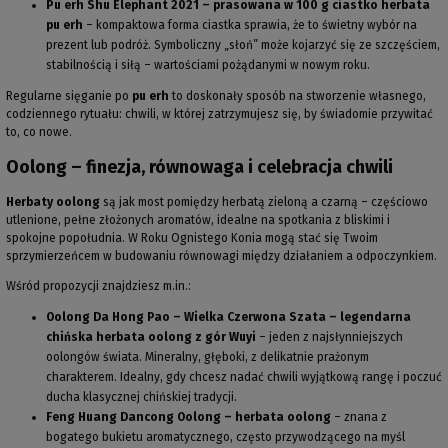
Pu erh Shu Elephant 2021 – prasowana w 100 g ciastko herbata
pu erh
– kompaktowa forma ciastka sprawia, że to świetny wybór na
prezent lub podróż. Symboliczny „słoń” może kojarzyć się ze szczęściem,
stabilnością i siłą – wartościami pożądanymi w nowym roku.
Regularne sięganie po
pu erh
to doskonały sposób na stworzenie własnego,
codziennego rytuału: chwili, w której zatrzymujesz się, by świadomie przywitać
to, co nowe.
Oolong – finezja, równowaga i celebracja chwili
Herbaty oolong
są jak most pomiędzy herbatą zieloną a czarną – częściowo
utlenione, pełne złożonych aromatów, idealne na spotkania z bliskimi i
spokojne popołudnia. W Roku Ognistego Konia mogą stać się Twoim
sprzymierzeńcem w budowaniu równowagi między działaniem a odpoczynkiem.
Wśród propozycji znajdziesz m.in.:
Oolong Da Hong Pao – Wielka Czerwona Szata – legendarna
chińska herbata oolong z gór Wuyi
– jeden z najsłynniejszych
oolongów świata. Mineralny, głęboki, z delikatnie prażonym
charakterem. Idealny, gdy chcesz nadać chwili wyjątkową rangę i poczuć
ducha klasycznej chińskiej tradycji.
Feng Huang Dancong Oolong – herbata oolong
– znana z
bogatego bukietu aromatycznego, często przywodzącego na myśl