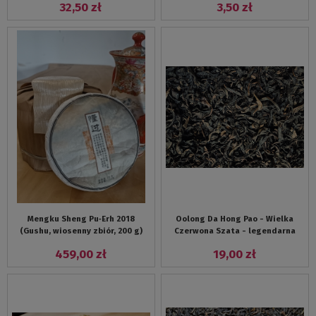
32,50 zł
3,50 zł
Mengku Sheng Pu‑Erh 2018
Oolong Da Hong Pao - Wielka
(Gushu, wiosenny zbiór, 200 g)
Czerwona Szata - legendarna
chińska herbata oolong z gór
459,00 zł
19,00 zł
Wuyi