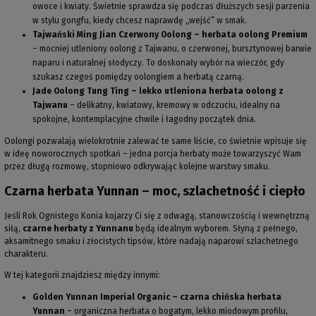
owoce i kwiaty. Świetnie sprawdza się podczas dłuższych sesji parzenia
w stylu gongfu, kiedy chcesz naprawdę „wejść” w smak.
Tajwański Ming Jian Czerwony Oolong – herbata oolong Premium
– mocniej utleniony oolong z Tajwanu, o czerwonej, bursztynowej barwie
naparu i naturalnej słodyczy. To doskonały wybór na wieczór, gdy
szukasz czegoś pomiędzy oolongiem a herbatą czarną.
Jade Oolong Tung Ting – lekko utleniona herbata oolong z
Tajwanu
– delikatny, kwiatowy, kremowy w odczuciu, idealny na
spokojne, kontemplacyjne chwile i łagodny początek dnia.
Oolongi pozwalają wielokrotnie zalewać te same liście, co świetnie wpisuje się
w ideę noworocznych spotkań – jedna porcja herbaty może towarzyszyć Wam
przez długą rozmowę, stopniowo odkrywając kolejne warstwy smaku.
Czarna herbata Yunnan – moc, szlachetność i ciepło
Jeśli Rok Ognistego Konia kojarzy Ci się z odwagą, stanowczością i wewnętrzną
siłą,
czarne herbaty z Yunnanu
będą idealnym wyborem. Słyną z pełnego,
aksamitnego smaku i złocistych tipsów, które nadają naparowi szlachetnego
charakteru.
W tej kategorii znajdziesz między innymi:
Golden Yunnan Imperial Organic – czarna chińska herbata
Yunnan
– organiczna herbata o bogatym, lekko miodowym profilu,