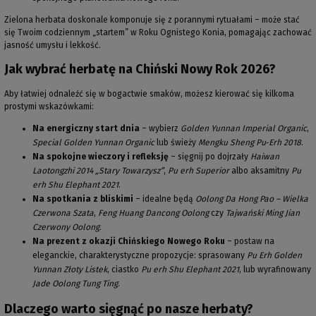
Zielona herbata doskonale komponuje się z porannymi rytuałami – może stać
się Twoim codziennym „startem” w Roku Ognistego Konia, pomagając zachować
jasność umysłu i lekkość.
Jak wybrać herbatę na Chiński Nowy Rok 2026?
Aby łatwiej odnaleźć się w bogactwie smaków, możesz kierować się kilkoma
prostymi wskazówkami:
Na energiczny start dnia
– wybierz
Golden Yunnan Imperial Organic
,
Special Golden Yunnan Organic
lub świeży
Mengku Sheng Pu‑Erh 2018
.
Na spokojne wieczory i refleksję
– sięgnij po dojrzały
Haiwan
Laotongzhi 2014 „Stary Towarzysz”
,
Pu erh Superior
albo aksamitny
Pu
erh Shu Elephant 2021
.
Na spotkania z bliskimi
– idealne będą
Oolong Da Hong Pao – Wielka
Czerwona Szata
,
Feng Huang Dancong Oolong
czy
Tajwański Ming Jian
Czerwony Oolong
.
Na prezent z okazji Chińskiego Nowego Roku
– postaw na
eleganckie, charakterystyczne propozycje: sprasowany
Pu Erh Golden
Yunnan Złoty Listek
, ciastko
Pu erh Shu Elephant 2021
, lub wyrafinowany
Jade Oolong Tung Ting
.
Dlaczego warto sięgnąć po nasze herbaty?