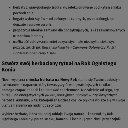
herbaty z wiarygodnego źródła, wyselekcjonowane pod kątem smaku i
pochodzenia,
bogaty wybór stylów – od zielonych i czarnych, przez oolongi, po
dojrzałe i surowe pu erh,
propozycje idealne zarówno dla początkujących, jak i zaawansowanych
miłośników herbaty,
możliwość odkrywania mniej oczywistych, ale niezwykle ciekawych
pozycji, takich jak
Tajwański Ming Jian Czerwony Oolong
czy
Pu Erh
Golden Yunnan Złoty Listek
.
Stwórz swój herbaciany rytuał na Rok Ognistego
Konia
Niech wybrana
chińska herbata na Nowy Rok
stanie się Twoim osobistym
talizmanem – naparem, który towarzyszy Ci w najważniejszych chwilach,
pomaga złapać oddech i celebrować codzienność. Niezależnie od tego, czy
bliżej Ci do energetycznych
pu erh
, finezyjnych
oolongów
, czy klasycznych
herbat z Yunnanu, w tej kategorii znajdziesz coś, co pięknie wpisze się w Twoje
plany i marzenia na nadchodzący czas.
Wybierz herbatę, która najlepiej oddaje Twoją naturę – i pozwól, by Rok
Ognistego Konia był pełen smaku, harmonii i inspirujących chwil przy czajniku.