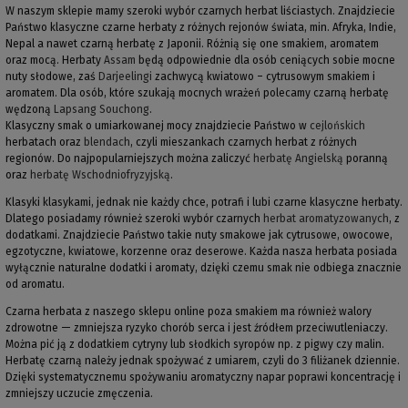
W naszym sklepie mamy szeroki wybór czarnych herbat liściastych. Znajdziecie
Państwo klasyczne czarne herbaty z różnych rejonów świata, min. Afryka, Indie,
Nepal a nawet czarną herbatę z Japonii. Różnią się one smakiem, aromatem
oraz mocą. Herbaty
Assam
będą odpowiednie dla osób ceniących sobie mocne
nuty słodowe, zaś
Darjeelingi
zachwycą kwiatowo – cytrusowym smakiem i
aromatem. Dla osób, które szukają mocnych wrażeń polecamy czarną herbatę
wędzoną
Lapsang Souchong
.
Klasyczny smak o umiarkowanej mocy znajdziecie Państwo w
cejlońskich
herbatach oraz
blendach
, czyli mieszankach czarnych herbat z różnych
regionów. Do najpopularniejszych można zaliczyć
herbatę Angielską
poranną
oraz
herbatę Wschodniofryzyjską
.
Klasyki klasykami, jednak nie każdy chce, potrafi i lubi czarne klasyczne herbaty.
Dlatego posiadamy również szeroki wybór czarnych
herbat aromatyzowanych
, z
dodatkami. Znajdziecie Państwo takie nuty smakowe jak cytrusowe, owocowe,
egzotyczne, kwiatowe, korzenne oraz deserowe. Każda nasza herbata posiada
wyłącznie naturalne dodatki i aromaty, dzięki czemu smak nie odbiega znacznie
od aromatu.
Czarna herbata z naszego sklepu online poza smakiem ma również walory
zdrowotne — zmniejsza ryzyko chorób serca i jest źródłem przeciwutleniaczy.
Można pić ją z dodatkiem cytryny lub słodkich syropów np. z pigwy czy malin.
Herbatę czarną należy jednak spożywać z umiarem, czyli do 3 filiżanek dziennie.
Dzięki systematycznemu spożywaniu aromatyczny napar poprawi koncentrację i
zmniejszy uczucie zmęczenia.