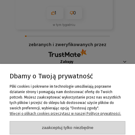
1
0
w tym tygodniu
zebranych i zweryfikowanych przez
Zakupy
Dbamy o Twoją prywatność
Pomoc
Pliki cookies i pokrewne im technologie umożliwiają poprawne
Moje konto
działanie strony i pomagają nam dostosować ofertę do Twoich
potrzeb. Możesz zaakceptować wykorzystanie przez nas wszystkich
tych plików i przejść do sklepu lub dostosować użycie plików do
Informacje
swoich preferencji, wybierając opcję "Dostosuj zgody".
Więcej o plikach cookies przeczytasz w naszej Polityce prywatności.
zaakceptuj tylko niezbędne
Fanaberia Salon Rozmaitości