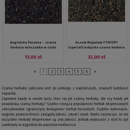
Angielska Poranna - czarna
Assam Magalam FTGFOP1
herbata mieszanka w stylu
(special) indyjska czarna herbata
angielskim
premium
13,00 zł
32,00 zł
«
1
2
3
4
5
6
»
Czarna herbata zaliczana jest do jednego z najstarszych, znanych ludzkości
naparów.
Zapewne każdy w swoim życiu choć raz pił czarną herbatę, ale czy każdy pił
prawdziwą czarną herbatę? Szybko rosnąca popularność herbat ekspresowych
zdecydowanie ograniczyła dostępność herbat liściastych. Szybkie wykonanie,
wygoda, powszechność zastąpiły jakość, rytuał i smak. Warto zaznaczyć, że nie
wszystkie herbaty ekspresowe są złej jakości, jednak większość z nich to pył
zamknięty w wygodnej do parzenia torebeczce.