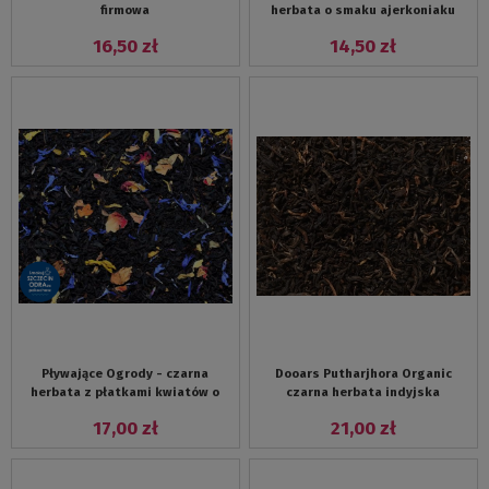
firmowa
herbata o smaku ajerkoniaku
16,50 zł
14,50 zł
Pływające Ogrody - czarna
Dooars Putharjhora Organic
herbata z płatkami kwiatów o
czarna herbata indyjska
egzotycznym aromacie mango i
17,00 zł
21,00 zł
marakui