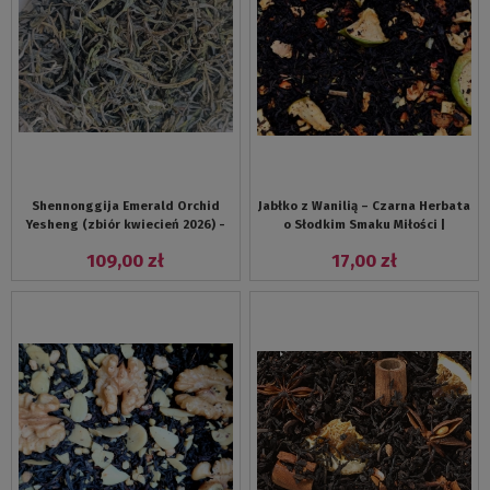
Shennonggija Emerald Orchid
Jabłko z Wanilią – Czarna Herbata
Yesheng (zbiór kwiecień 2026) -
o Słodkim Smaku Miłości |
zielona herbata z dziko
Herbata na Jesień i Walentynki
109,00 zł
17,00 zł
rosnacych drzew