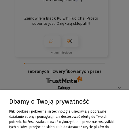
opinia niezweryfikowana
Zamówiłem Black Pu Erh Tuo cha. Prosto
super to jest. Dziękuję sklepu!!!!!!
1
0
w tym miesiącu
zebranych i zweryfikowanych przez
Zakupy
Dbamy o Twoją prywatność
Pomoc
Pliki cookies i pokrewne im technologie umożliwiają poprawne
Moje konto
działanie strony i pomagają nam dostosować ofertę do Twoich
potrzeb. Możesz zaakceptować wykorzystanie przez nas wszystkich
tych plików i przejść do sklepu lub dostosować użycie plików do