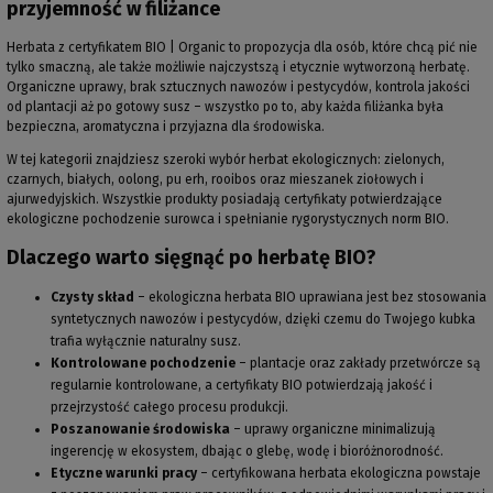
przyjemność w filiżance
Herbata z certyfikatem BIO | Organic to propozycja dla osób, które chcą pić nie
tylko smaczną, ale także możliwie najczystszą i etycznie wytworzoną herbatę.
Organiczne uprawy, brak sztucznych nawozów i pestycydów, kontrola jakości
od plantacji aż po gotowy susz – wszystko po to, aby każda filiżanka była
bezpieczna, aromatyczna i przyjazna dla środowiska.
W tej kategorii znajdziesz szeroki wybór herbat ekologicznych: zielonych,
czarnych, białych, oolong, pu erh, rooibos oraz mieszanek ziołowych i
ajurwedyjskich. Wszystkie produkty posiadają certyfikaty potwierdzające
ekologiczne pochodzenie surowca i spełnianie rygorystycznych norm BIO.
Dlaczego warto sięgnąć po herbatę BIO?
Czysty skład
– ekologiczna herbata BIO uprawiana jest bez stosowania
syntetycznych nawozów i pestycydów, dzięki czemu do Twojego kubka
trafia wyłącznie naturalny susz.
Kontrolowane pochodzenie
– plantacje oraz zakłady przetwórcze są
regularnie kontrolowane, a certyfikaty BIO potwierdzają jakość i
przejrzystość całego procesu produkcji.
Poszanowanie środowiska
– uprawy organiczne minimalizują
ingerencję w ekosystem, dbając o glebę, wodę i bioróżnorodność.
Etyczne warunki pracy
– certyfikowana herbata ekologiczna powstaje