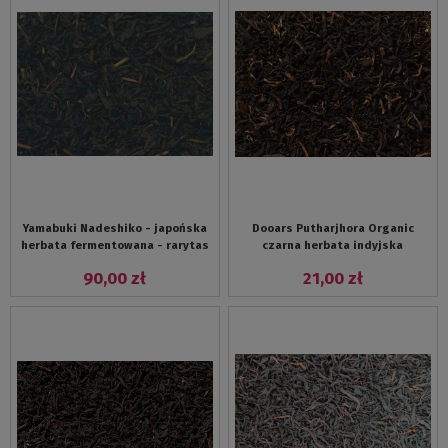
Yamabuki Nadeshiko - japońska
Dooars Putharjhora Organic
herbata fermentowana - rarytas
czarna herbata indyjska
90,00 zł
21,00 zł