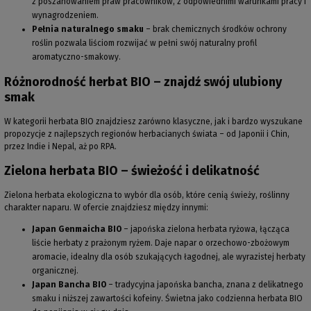
z poszanowaniem praw pracowników, z odpowiednimi warunkami pracy i
wynagrodzeniem.
Pełnia naturalnego smaku
– brak chemicznych środków ochrony
roślin pozwala liściom rozwijać w pełni swój naturalny profil
aromatyczno-smakowy.
Różnorodność herbat BIO – znajdź swój ulubiony
smak
W kategorii herbata BIO znajdziesz zarówno klasyczne, jak i bardzo wyszukane
propozycje z najlepszych regionów herbacianych świata – od Japonii i Chin,
przez Indie i Nepal, aż po RPA.
Zielona herbata BIO – świeżość i delikatność
Zielona herbata ekologiczna to wybór dla osób, które cenią świeży, roślinny
charakter naparu. W ofercie znajdziesz między innymi:
Japan Genmaicha BIO
– japońska zielona herbata ryżowa, łącząca
liście herbaty z prażonym ryżem. Daje napar o orzechowo-zbożowym
aromacie, idealny dla osób szukających łagodnej, ale wyrazistej herbaty
organicznej.
Japan Bancha BIO
– tradycyjna japońska bancha, znana z delikatnego
smaku i niższej zawartości kofeiny. Świetna jako codzienna herbata BIO