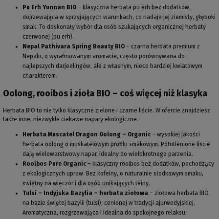
Pu Erh Yunnan BIO
– klasyczna herbata pu erh bez dodatków,
dojrzewająca w sprzyjających warunkach, co nadaje jej ziemisty, głęboki
smak. To doskonały wybór dla osób szukających organicznej herbaty
czerwonej (pu erh).
Nepal Pathivara Spring Beauty BIO
– czarna herbata premium z
Nepalu, o wyrafinowanym aromacie, często porównywana do
najlepszych darjeelingów, ale z własnym, nieco bardziej kwiatowym
charakterem.
Oolong, rooibos i zioła BIO – coś więcej niż klasyka
Herbata BIO to nie tylko klasyczne zielone i czarne liście. W ofercie znajdziesz
także inne, niezwykle ciekawe napary ekologiczne.
Herbata Muscatel Dragon Oolong – Organic
– wysokiej jakości
herbata oolong o muskatelowym profilu smakowym. Półutlenione liście
dają wielowarstwowy napar, idealny do wielokrotnego parzenia.
Rooibos Pure Organic
– klasyczny rooibos bez dodatków, pochodzący
z ekologicznych upraw. Bez kofeiny, o naturalnie słodkawym smaku,
świetny na wieczór i dla osób unikających teiny.
Tulsi – Indyjska Bazylia – herbata ziołowa
– ziołowa herbata BIO
na bazie świętej bazylii (tulsi), cenionej w tradycji ajurwedyjskiej.
Aromatyczna, rozgrzewająca i idealna do spokojnego relaksu.