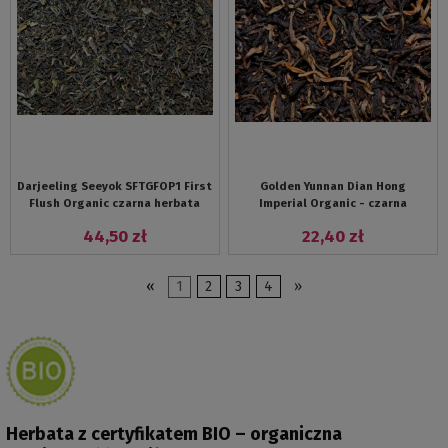
Darjeeling Seeyok SFTGFOP1 First
Golden Yunnan Dian Hong
Flush Organic czarna herbata
Imperial Organic - czarna
indyjska z pierwszego zbioru
chińska herbata z wyżyn Yunnanu
44,50 zł
22,40 zł
«
1
2
3
4
»
Herbata z certyfikatem BIO – organiczna