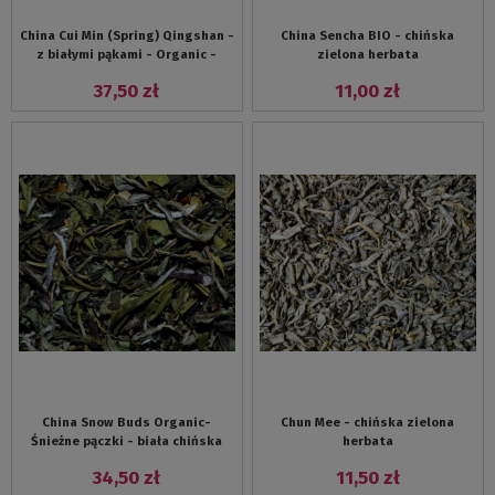
China Cui Min (Spring) Qingshan -
China Sencha BIO - chińska
z białymi pąkami - Organic -
zielona herbata
chińska herbata biała
37,50 zł
11,00 zł
China Snow Buds Organic-
Chun Mee - chińska zielona
Śnieżne pączki - biała chińska
herbata
herbata premium
34,50 zł
11,50 zł