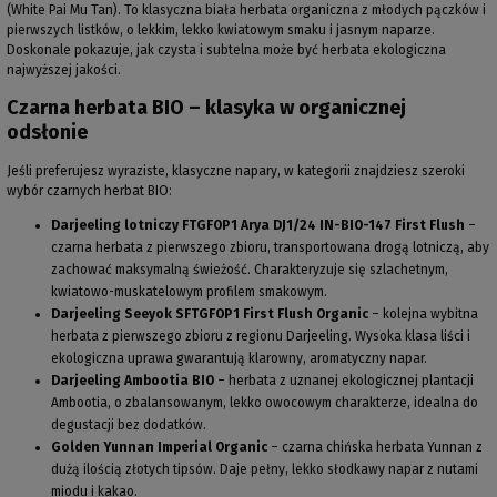
(White Pai Mu Tan). To klasyczna biała herbata organiczna z młodych pączków i
pierwszych listków, o lekkim, lekko kwiatowym smaku i jasnym naparze.
Doskonale pokazuje, jak czysta i subtelna może być herbata ekologiczna
najwyższej jakości.
Czarna herbata BIO – klasyka w organicznej
odsłonie
Jeśli preferujesz wyraziste, klasyczne napary, w kategorii znajdziesz szeroki
wybór czarnych herbat BIO:
Darjeeling lotniczy FTGFOP1 Arya DJ1/24 IN-BIO-147 First Flush
–
czarna herbata z pierwszego zbioru, transportowana drogą lotniczą, aby
zachować maksymalną świeżość. Charakteryzuje się szlachetnym,
kwiatowo-muskatelowym profilem smakowym.
Darjeeling Seeyok SFTGFOP1 First Flush Organic
– kolejna wybitna
herbata z pierwszego zbioru z regionu Darjeeling. Wysoka klasa liści i
ekologiczna uprawa gwarantują klarowny, aromatyczny napar.
Darjeeling Ambootia BIO
– herbata z uznanej ekologicznej plantacji
Ambootia, o zbalansowanym, lekko owocowym charakterze, idealna do
degustacji bez dodatków.
Golden Yunnan Imperial Organic
– czarna chińska herbata Yunnan z
dużą ilością złotych tipsów. Daje pełny, lekko słodkawy napar z nutami
miodu i kakao.