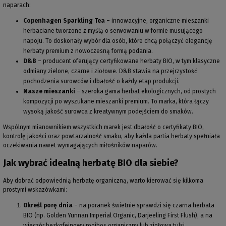
naparach:
Copenhagen Sparkling Tea
– innowacyjne, organiczne mieszanki
herbaciane tworzone z myślą o serwowaniu w formie musującego
napoju. To doskonały wybór dla osób, które chcą połączyć elegancję
herbaty premium z nowoczesną formą podania.
D&B
– producent oferujący certyfikowane herbaty BIO, w tym klasyczne
odmiany zielone, czarne i ziołowe. D&B stawia na przejrzystość
pochodzenia surowców i dbałość o każdy etap produkcji.
Nasze mieszanki
– szeroka gama herbat ekologicznych, od prostych
kompozycji po wyszukane mieszanki premium. To marka, która łączy
wysoką jakość surowca z kreatywnym podejściem do smaków.
Wspólnym mianownikiem wszystkich marek jest dbałość o certyfikaty BIO,
kontrolę jakości oraz powtarzalność smaku, aby każda partia herbaty spełniała
oczekiwania nawet wymagających miłośników naparów.
Jak wybrać idealną herbatę BIO dla siebie?
Aby dobrać odpowiednią herbatę organiczną, warto kierować się kilkoma
prostymi wskazówkami:
Określ porę dnia
– na poranek świetnie sprawdzi się czarna herbata
BIO (np. Golden Yunnan Imperial Organic, Darjeeling First Flush), a na
wieczór bezkofeinowy rooibos organiczny lub ziołowa tulsi.