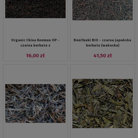
Organic China Keemun OP -
Benifuuki BIO - czarna japońska
czarna herbata z
herbata (wakocha)
16,00 zł
41,50 zł