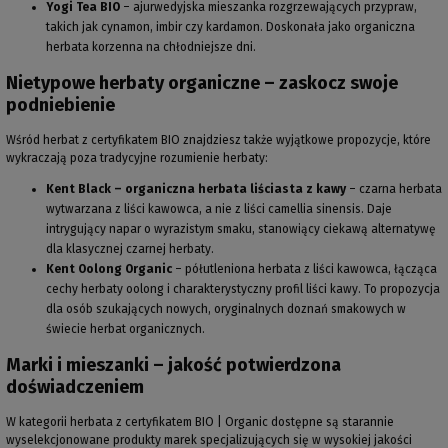
Yogi Tea BIO
– ajurwedyjska mieszanka rozgrzewających przypraw,
takich jak cynamon, imbir czy kardamon. Doskonała jako organiczna
herbata korzenna na chłodniejsze dni.
Nietypowe herbaty organiczne – zaskocz swoje
podniebienie
Wśród herbat z certyfikatem BIO znajdziesz także wyjątkowe propozycje, które
wykraczają poza tradycyjne rozumienie herbaty:
Kent Black – organiczna herbata liściasta z kawy
– czarna herbata
wytwarzana z liści kawowca, a nie z liści camellia sinensis. Daje
intrygujący napar o wyrazistym smaku, stanowiący ciekawą alternatywę
dla klasycznej czarnej herbaty.
Kent Oolong Organic
– półutleniona herbata z liści kawowca, łącząca
cechy herbaty oolong i charakterystyczny profil liści kawy. To propozycja
dla osób szukających nowych, oryginalnych doznań smakowych w
świecie herbat organicznych.
Marki i mieszanki – jakość potwierdzona
doświadczeniem
W kategorii herbata z certyfikatem BIO | Organic dostępne są starannie
wyselekcjonowane produkty marek specjalizujących się w wysokiej jakości