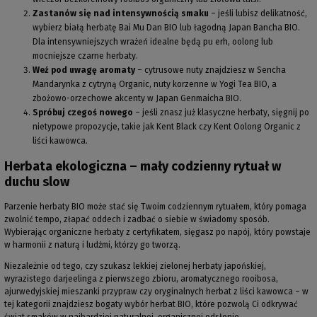
Zastanów się nad intensywnością smaku
– jeśli lubisz delikatność,
wybierz białą herbatę Bai Mu Dan BIO lub łagodną Japan Bancha BIO.
Dla intensywniejszych wrażeń idealne będą pu erh, oolong lub
mocniejsze czarne herbaty.
Weź pod uwagę aromaty
– cytrusowe nuty znajdziesz w Sencha
Mandarynka z cytryną Organic, nuty korzenne w Yogi Tea BIO, a
zbożowo-orzechowe akcenty w Japan Genmaicha BIO.
Spróbuj czegoś nowego
– jeśli znasz już klasyczne herbaty, sięgnij po
nietypowe propozycje, takie jak Kent Black czy Kent Oolong Organic z
liści kawowca.
Herbata ekologiczna – mały codzienny rytuał w
duchu slow
Parzenie herbaty BIO może stać się Twoim codziennym rytuałem, który pomaga
zwolnić tempo, złapać oddech i zadbać o siebie w świadomy sposób.
Wybierając organiczne herbaty z certyfikatem, sięgasz po napój, który powstaje
w harmonii z naturą i ludźmi, którzy go tworzą.
Niezależnie od tego, czy szukasz lekkiej zielonej herbaty japońskiej,
wyrazistego darjeelinga z pierwszego zbioru, aromatycznego rooibosa,
ajurwedyjskiej mieszanki przypraw czy oryginalnych herbat z liści kawowca – w
tej kategorii znajdziesz bogaty wybór herbat BIO, które pozwolą Ci odkrywać
świat smaków w najbardziej naturalnej, organicznej odsłonie.