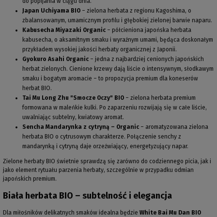
do popijania w ciągu dnia.
Japan Uchiyama BIO
– zielona herbata z regionu Kagoshima, o
zbalansowanym, umamicznym profilu i głębokiej zielonej barwie naparu.
Kabusecha Miyazaki Organic
– półcieniona japońska herbata
kabusecha, o aksamitnym smaku i wyraźnym umami, będąca doskonałym
przykładem wysokiej jakości herbaty organicznej z Japonii.
Gyokuro Asahi Organic
– jedna z najbardziej cenionych japońskich
herbat zielonych. Cienione krzewy dają liście o intensywnym, słodkawym
smaku i bogatym aromacie – to propozycja premium dla koneserów
herbat BIO.
Tai Mu Long Zhu "Smocze Oczy" BIO
– zielona herbata premium
formowana w maleńkie kulki. Po zaparzeniu rozwijają się w całe liście,
uwalniając subtelny, kwiatowy aromat.
Sencha Mandarynka z cytryną – Organic
– aromatyzowana zielona
herbata BIO o cytrusowym charakterze. Połączenie senchy z
mandarynką i cytryną daje orzeźwiający, energetyzujący napar.
Zielone herbaty BIO świetnie sprawdzą się zarówno do codziennego picia, jak i
jako element rytuału parzenia herbaty, szczególnie w przypadku odmian
japońskich premium.
Biała herbata BIO – subtelność i elegancja
Dla miłośników delikatnych smaków idealna będzie
White Bai Mu Dan BIO