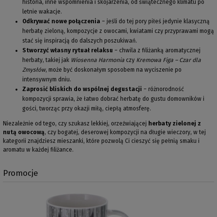
historia, inne wspomnienia i skojarzenia, od świątecznego klimatu po
letnie wakacje.
Odkrywać nowe połączenia
– jeśli do tej pory piłeś jedynie klasyczną
herbatę zieloną, kompozycje z owocami, kwiatami czy przyprawami mogą
stać się inspiracją do dalszych poszukiwań.
Stworzyć własny rytuał relaksu
– chwila z filiżanką aromatycznej
herbaty, takiej jak
Wiosenna Harmonia
czy
Kremowa Figa – Czar dla
Zmysłów
, może być doskonałym sposobem na wyciszenie po
intensywnym dniu.
Zaprosić bliskich do wspólnej degustacji
– różnorodność
kompozycji sprawia, że łatwo dobrać herbatę do gustu domowników i
gości, tworząc przy okazji miłą, ciepłą atmosferę.
Niezależnie od tego, czy szukasz lekkiej, orzeźwiającej
herbaty zielonej z
nutą owocową
, czy bogatej, deserowej kompozycji na długie wieczory, w tej
kategorii znajdziesz mieszanki, które pozwolą Ci cieszyć się pełnią smaku i
aromatu w każdej filiżance.
Promocje