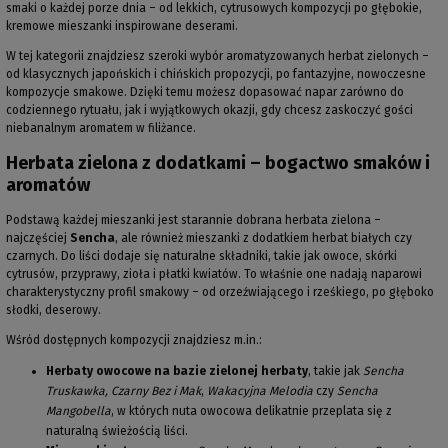
smaki o każdej porze dnia – od lekkich, cytrusowych kompozycji po głębokie,
kremowe mieszanki inspirowane deserami.
W tej kategorii znajdziesz szeroki wybór aromatyzowanych herbat zielonych –
od klasycznych japońskich i chińskich propozycji, po fantazyjne, nowoczesne
kompozycje smakowe. Dzięki temu możesz dopasować napar zarówno do
codziennego rytuału, jak i wyjątkowych okazji, gdy chcesz zaskoczyć gości
niebanalnym aromatem w filiżance.
Herbata zielona z dodatkami – bogactwo smaków i
aromatów
Podstawą każdej mieszanki jest starannie dobrana herbata zielona –
najczęściej
Sencha
, ale również mieszanki z dodatkiem herbat białych czy
czarnych. Do liści dodaje się naturalne składniki, takie jak owoce, skórki
cytrusów, przyprawy, zioła i płatki kwiatów. To właśnie one nadają naparowi
charakterystyczny profil smakowy – od orzeźwiającego i rześkiego, po głęboko
słodki, deserowy.
Wśród dostępnych kompozycji znajdziesz m.in.:
Herbaty owocowe na bazie zielonej herbaty
, takie jak
Sencha
Truskawka, Czarny Bez i Mak
,
Wakacyjna Melodia
czy
Sencha
Mangobella
, w których nuta owocowa delikatnie przeplata się z
naturalną świeżością liści.