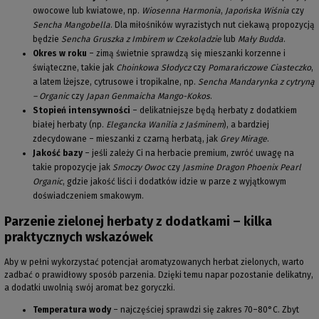
owocowe lub kwiatowe, np.
Wiosenna Harmonia
,
Japońska Wiśnia
czy
Sencha Mangobella
. Dla miłośników wyrazistych nut ciekawą propozycją
będzie
Sencha Gruszka z Imbirem w Czekoladzie
lub
Mały Budda
.
Okres w roku
– zimą świetnie sprawdzą się mieszanki korzenne i
świąteczne, takie jak
Choinkowa Słodycz
czy
Pomarańczowe Ciasteczko
,
a latem lżejsze, cytrusowe i tropikalne, np.
Sencha Mandarynka z cytryną
– Organic
czy
Japan Genmaicha Mango-Kokos
.
Stopień intensywności
– delikatniejsze będą herbaty z dodatkiem
białej herbaty (np.
Elegancka Wanilia z Jaśminem
), a bardziej
zdecydowane – mieszanki z czarną herbatą, jak
Grey Mirage
.
Jakość bazy
– jeśli zależy Ci na herbacie premium, zwróć uwagę na
takie propozycje jak
Smoczy Owoc
czy
Jasmine Dragon Phoenix Pearl
Organic
, gdzie jakość liści i dodatków idzie w parze z wyjątkowym
doświadczeniem smakowym.
Parzenie zielonej herbaty z dodatkami – kilka
praktycznych wskazówek
Aby w pełni wykorzystać potencjał aromatyzowanych herbat zielonych, warto
zadbać o prawidłowy sposób parzenia. Dzięki temu napar pozostanie delikatny,
a dodatki uwolnią swój aromat bez goryczki.
Temperatura wody
– najczęściej sprawdzi się zakres 70–80°C. Zbyt