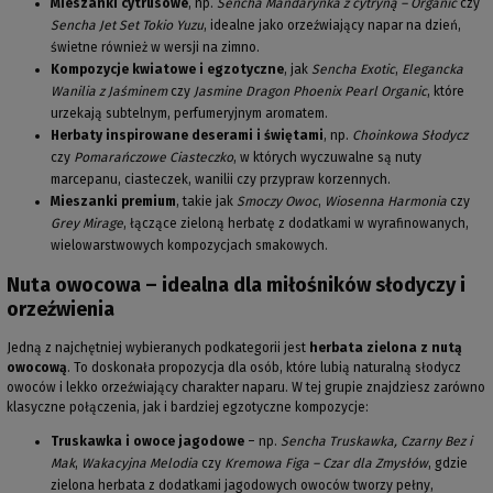
Mieszanki cytrusowe
, np.
Sencha Mandarynka z cytryną – Organic
czy
Sencha Jet Set Tokio Yuzu
, idealne jako orzeźwiający napar na dzień,
świetne również w wersji na zimno.
Kompozycje kwiatowe i egzotyczne
, jak
Sencha Exotic
,
Elegancka
Wanilia z Jaśminem
czy
Jasmine Dragon Phoenix Pearl Organic
, które
urzekają subtelnym, perfumeryjnym aromatem.
Herbaty inspirowane deserami i świętami
, np.
Choinkowa Słodycz
czy
Pomarańczowe Ciasteczko
, w których wyczuwalne są nuty
marcepanu, ciasteczek, wanilii czy przypraw korzennych.
Mieszanki premium
, takie jak
Smoczy Owoc
,
Wiosenna Harmonia
czy
Grey Mirage
, łączące zieloną herbatę z dodatkami w wyrafinowanych,
wielowarstwowych kompozycjach smakowych.
Nuta owocowa – idealna dla miłośników słodyczy i
orzeźwienia
Jedną z najchętniej wybieranych podkategorii jest
herbata zielona z nutą
owocową
. To doskonała propozycja dla osób, które lubią naturalną słodycz
owoców i lekko orzeźwiający charakter naparu. W tej grupie znajdziesz zarówno
klasyczne połączenia, jak i bardziej egzotyczne kompozycje:
Truskawka i owoce jagodowe
– np.
Sencha Truskawka, Czarny Bez i
Mak
,
Wakacyjna Melodia
czy
Kremowa Figa – Czar dla Zmysłów
, gdzie
zielona herbata z dodatkami jagodowych owoców tworzy pełny,