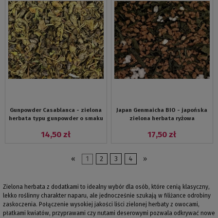
Gunpowder Casablanca - zielona
Japan Genmaicha BIO - japońska
herbata typu gunpowder o smaku
zielona herbata ryżowa
mięty
14,50 zł
17,50 zł
«
1
2
3
4
»
Zielona herbata z dodatkami to idealny wybór dla osób, które cenią klasyczny,
lekko roślinny charakter naparu, ale jednocześnie szukają w filiżance odrobiny
zaskoczenia. Połączenie wysokiej jakości liści zielonej herbaty z owocami,
płatkami kwiatów, przyprawami czy nutami deserowymi pozwala odkrywać nowe