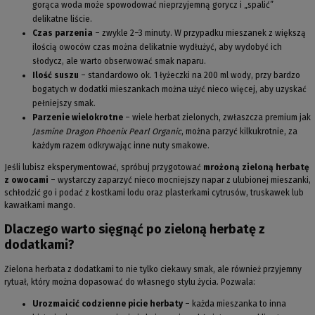
gorąca woda może spowodować nieprzyjemną gorycz i „spalić”
delikatne liście.
Czas parzenia
– zwykle 2–3 minuty. W przypadku mieszanek z większą
ilością owoców czas można delikatnie wydłużyć, aby wydobyć ich
słodycz, ale warto obserwować smak naparu.
Ilość suszu
– standardowo ok. 1 łyżeczki na 200 ml wody, przy bardzo
bogatych w dodatki mieszankach można użyć nieco więcej, aby uzyskać
pełniejszy smak.
Parzenie wielokrotne
– wiele herbat zielonych, zwłaszcza premium jak
Jasmine Dragon Phoenix Pearl Organic
, można parzyć kilkukrotnie, za
każdym razem odkrywając inne nuty smakowe.
Jeśli lubisz eksperymentować, spróbuj przygotować
mrożoną zieloną herbatę
z owocami
– wystarczy zaparzyć nieco mocniejszy napar z ulubionej mieszanki,
schłodzić go i podać z kostkami lodu oraz plasterkami cytrusów, truskawek lub
kawałkami mango.
Dlaczego warto sięgnąć po zieloną herbatę z
dodatkami?
Zielona herbata z dodatkami to nie tylko ciekawy smak, ale również przyjemny
rytuał, który można dopasować do własnego stylu życia. Pozwala:
Urozmaicić codzienne picie herbaty
– każda mieszanka to inna