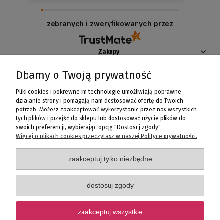
zebranych i zweryfikowanych przez
Zakupy
Dbamy o Twoją prywatność
Pomoc
Pliki cookies i pokrewne im technologie umożliwiają poprawne
Moje konto
działanie strony i pomagają nam dostosować ofertę do Twoich
potrzeb. Możesz zaakceptować wykorzystanie przez nas wszystkich
tych plików i przejść do sklepu lub dostosować użycie plików do
Informacje
swoich preferencji, wybierając opcję "Dostosuj zgody".
Więcej o plikach cookies przeczytasz w naszej Polityce prywatności.
zaakceptuj tylko niezbędne
Fanaberia Salon Rozmaitości
ul. Ks. Bogusława X-go 5, 70-440 Szczecin, woj. zachodniopomorskie
Poniedziałek - Piątek: 10:00 - 20:00
dostosuj zgody
Telefon: +48 518606081 |+48 91 812 74 75
e-mail:
info@fanaberia.net.pl
zaakceptuj wszystkie