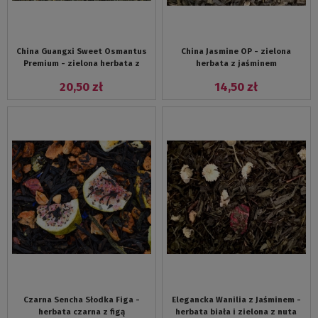
China Guangxi Sweet Osmantus
China Jasmine OP - zielona
Premium - zielona herbata z
herbata z jaśminem
osmantusem
20,50 zł
14,50 zł
Czarna Sencha Słodka Figa -
Elegancka Wanilia z Jaśminem -
herbata czarna z figą
herbata biała i zielona z nuta