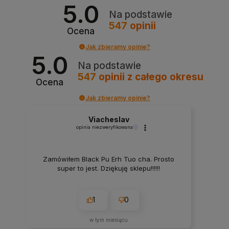
5.0
Na podstawie
547
opinii
Ocena
Jak zbieramy opinie?
5.0
Na podstawie
547
opinii
z całego okresu
Ocena
Jak zbieramy opinie?
Viacheslav
opinia niezweryfikowana
Zamówiłem Black Pu Erh Tuo cha. Prosto
super to jest. Dziękuję sklepu!!!!!!
1
0
w tym miesiącu