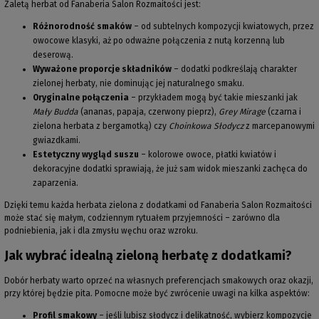
Zaletą herbat od Fanaberia Salon Rozmaitości jest:
Różnorodność smaków
– od subtelnych kompozycji kwiatowych, przez
owocowe klasyki, aż po odważne połączenia z nutą korzenną lub
deserową.
Wyważone proporcje składników
– dodatki podkreślają charakter
zielonej herbaty, nie dominując jej naturalnego smaku.
Oryginalne połączenia
– przykładem mogą być takie mieszanki jak
Mały Budda
(ananas, papaja, czerwony pieprz),
Grey Mirage
(czarna i
zielona herbata z bergamotką) czy
Choinkowa Słodycz
z marcepanowymi
gwiazdkami.
Estetyczny wygląd suszu
– kolorowe owoce, płatki kwiatów i
dekoracyjne dodatki sprawiają, że już sam widok mieszanki zachęca do
zaparzenia.
Dzięki temu każda herbata zielona z dodatkami od Fanaberia Salon Rozmaitości
może stać się małym, codziennym rytuałem przyjemności – zarówno dla
podniebienia, jak i dla zmysłu węchu oraz wzroku.
Jak wybrać idealną zieloną herbatę z dodatkami?
Dobór herbaty warto oprzeć na własnych preferencjach smakowych oraz okazji,
przy której będzie pita. Pomocne może być zwrócenie uwagi na kilka aspektów:
Profil smakowy
– jeśli lubisz słodycz i delikatność, wybierz kompozycje