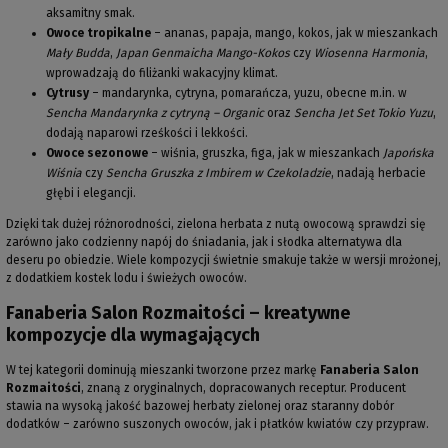
aksamitny smak.
Owoce tropikalne
– ananas, papaja, mango, kokos, jak w mieszankach
Mały Budda
,
Japan Genmaicha Mango-Kokos
czy
Wiosenna Harmonia
,
wprowadzają do filiżanki wakacyjny klimat.
Cytrusy
– mandarynka, cytryna, pomarańcza, yuzu, obecne m.in. w
Sencha Mandarynka z cytryną – Organic
oraz
Sencha Jet Set Tokio Yuzu
,
dodają naparowi rześkości i lekkości.
Owoce sezonowe
– wiśnia, gruszka, figa, jak w mieszankach
Japońska
Wiśnia
czy
Sencha Gruszka z Imbirem w Czekoladzie
, nadają herbacie
głębi i elegancji.
Dzięki tak dużej różnorodności, zielona herbata z nutą owocową sprawdzi się
zarówno jako codzienny napój do śniadania, jak i słodka alternatywa dla
deseru po obiedzie. Wiele kompozycji świetnie smakuje także w wersji mrożonej,
z dodatkiem kostek lodu i świeżych owoców.
Fanaberia Salon Rozmaitości – kreatywne
kompozycje dla wymagających
W tej kategorii dominują mieszanki tworzone przez markę
Fanaberia Salon
Rozmaitości
, znaną z oryginalnych, dopracowanych receptur. Producent
stawia na wysoką jakość bazowej herbaty zielonej oraz staranny dobór
dodatków – zarówno suszonych owoców, jak i płatków kwiatów czy przypraw.