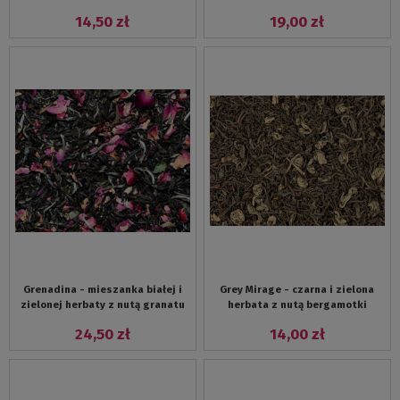
wanilii i jaśminu
14,50 zł
19,00 zł
Grenadina - mieszanka białej i
Grey Mirage - czarna i zielona
zielonej herbaty z nutą granatu
herbata z nutą bergamotki
24,50 zł
14,00 zł