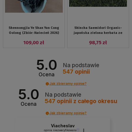
Shennongjia Ye Shan Yun Cong
Shincha Saemidori Organic-
Oolong (Zbiór: Kwiecień 2026)
japońska zielona herbata ze
zbiorów 2026
109,00 zł
98,75 zł
5.0
Na podstawie
547
opinii
Ocena
Jak zbieramy opinie?
5.0
Na podstawie
547
opinii
z całego okresu
Ocena
Jak zbieramy opinie?
Viacheslav
opinia niezweryfikowana