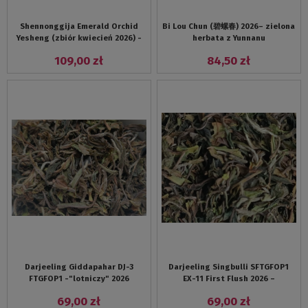
Shennonggija Emerald Orchid
Bi Lou Chun (碧螺春) 2026– zielona
Yesheng (zbiór kwiecień 2026) -
herbata z Yunnanu
zielona herbata z dziko
109,00 zł
84,50 zł
rosnacych drzew
Darjeeling Giddapahar DJ-3
Darjeeling Singbulli SFTGFOP1
FTGFOP1 -"lotniczy" 2026
EX-11 First Flush 2026 –
„lotniczy”
69,00 zł
69,00 zł