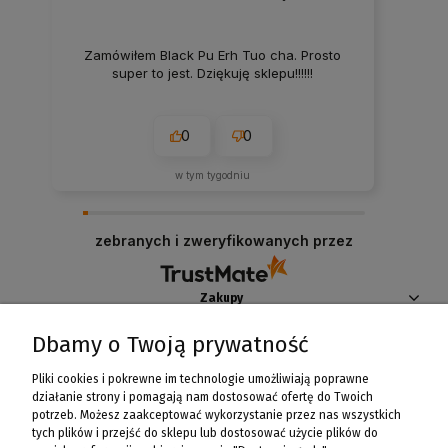
Zamówiłem Black Pu Erh Tuo cha. Prosto
super to jest. Dziękuję sklepu!!!!!!
0
0
w tym tygodniu
zebranych i zweryfikowanych przez
Zakupy
Dbamy o Twoją prywatność
Pomoc
Pliki cookies i pokrewne im technologie umożliwiają poprawne
Moje konto
działanie strony i pomagają nam dostosować ofertę do Twoich
potrzeb. Możesz zaakceptować wykorzystanie przez nas wszystkich
tych plików i przejść do sklepu lub dostosować użycie plików do
Informacje