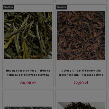
nowość
nowość
Huang Shan Mao Feng - zielona
Oolong Oriental Beauty Old
herbata z mglistych szczytów
Trees Yesheng - herbata oolong
Żółtych Gór zbiór kwiecień 2026
kwiecień zbiór 2026
84,90 zł
72,90 zł