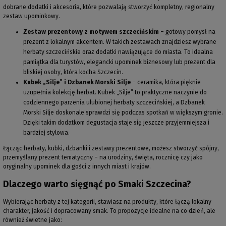
dobrane dodatki i akcesoria, które pozwalają stworzyć kompletny, regionalny
zestaw upominkowy.
Zestaw prezentowy z motywem szczecińskim
– gotowy pomysł na
prezent z lokalnym akcentem. W takich zestawach znajdziesz wybrane
herbaty szczecińskie oraz dodatki nawiązujące do miasta. To idealna
pamiątka dla turystów, elegancki upominek biznesowy lub prezent dla
bliskiej osoby, która kocha Szczecin.
Kubek „Silje” i Dzbanek Morski Silje
– ceramika, która pięknie
uzupełnia kolekcję herbat. Kubek „Silje” to praktyczne naczynie do
codziennego parzenia ulubionej herbaty szczecińskiej, a Dzbanek
Morski Silje doskonale sprawdzi się podczas spotkań w większym gronie.
Dzięki takim dodatkom degustacja staje się jeszcze przyjemniejsza i
bardziej stylowa.
Łącząc herbaty, kubki, dzbanki i zestawy prezentowe, możesz stworzyć spójny,
przemyślany prezent tematyczny – na urodziny, święta, rocznicę czy jako
oryginalny upominek dla gości z innych miast i krajów.
Dlaczego warto sięgnąć po Smaki Szczecina?
Wybierając herbaty z tej kategorii, stawiasz na produkty, które łączą lokalny
charakter, jakość i dopracowany smak. To propozycje idealne na co dzień, ale
również świetne jako: