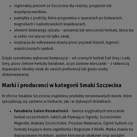
regionalny prezent ze Szczecina dla rodziny, przyjaciół lub
współpracowników,
pamiątka z podróży, która przypomina o spacerach po bulwarach,
magnoliach i nadodrzańskich krajobrazach,
element domowego rytuału – porannej lub wieczornej herbaty, która ma
w sobie coś więcej niż tylko smak,
inspiracja do odkrywania miasta przez pryzmat historii, legend i
współczesnych symboli.
Dzięki szerokiemu wyborowi kompozycji – od czarnych herbat Earl Grey i Lady
Grey, przez zielone herbaty kwiatowe, aż po ziołowe mieszanki – z łatwością
dopasujesz idealny smak do swoich preferencji lub gustu osoby
obdarowywanej.
Marki i producenci w kategorii Smaki Szczecina
W ofercie Smaków Szczecina znajdziesz produkty renomowanych marek, które
specjalizują się zarówno w herbacie, jak i w stylowych dodatkach:
Fanaberia Salon Rozmaitości
– twórca oryginalnych mieszanek
herbat szczecińskich, takich jak Pływające Ogrody, Szczecińskie
Magnolie, Bulwary Szczecińskie, Przystań Marynarza, Ogród Sydonii czy
herbaty książęce Anna Jagiellonka i Bogusław X Wielki. Marka stawia na
dopracowane receptury, spójne koncepcje smakowe oraz wyraźne