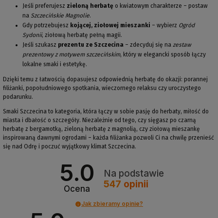
Jeśli preferujesz
zieloną herbatę
o kwiatowym charakterze – postaw
na
Szczecińskie Magnolie
.
Gdy potrzebujesz
kojącej, ziołowej mieszanki
– wybierz
Ogród
Sydonii
, ziołową herbatę pełną magii.
Jeśli szukasz
prezentu ze Szczecina
– zdecyduj się na
zestaw
prezentowy z motywem szczecińskim
, który w elegancki sposób łączy
lokalne smaki i estetykę.
Dzięki temu z łatwością dopasujesz odpowiednią herbatę do okazji: porannej
filiżanki, popołudniowego spotkania, wieczornego relaksu czy uroczystego
podarunku.
Smaki Szczecina to kategoria, która łączy w sobie pasję do herbaty, miłość do
miasta i dbałość o szczegóły. Niezależnie od tego, czy sięgasz po czarną
herbatę z bergamotką, zieloną herbatę z magnolią, czy ziołową mieszankę
inspirowaną dawnymi ogrodami – każda filiżanka pozwoli Ci na chwilę przenieść
się nad Odrę i poczuć wyjątkowy klimat Szczecina.
5.0
Na podstawie
547
opinii
Ocena
Jak zbieramy opinie?