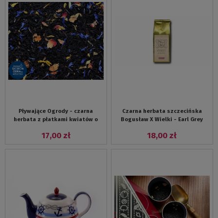
Pływające Ogrody - czarna
Czarna herbata szczecińska
herbata z płatkami kwiatów o
Bogusław X Wielki - Earl Grey
egzotycznym aromacie mango i
Imperial na bazie Darjeelingu
17,00 zł
18,00 zł
marakui