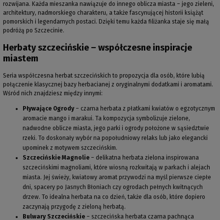
rozwijana. Każda mieszanka nawiązuje do innego oblicza miasta – jego zieleni,
architektury, nadmorskiego charakteru, a także fascynującej historii książąt
pomorskich i legendarnych postaci. Dzięki temu każda filiżanka staje się małą
podróżą po Szczecinie.
Herbaty szczecińskie – współczesne inspiracje
miastem
Seria współczesna herbat szczecińskich to propozycja dla osób, które lubią
połączenie klasycznej bazy herbacianej z oryginalnymi dodatkami i aromatami.
Wśród nich znajdziesz między innymi:
Pływające Ogrody
– czarna herbata z płatkami kwiatów o egzotycznym
aromacie mango i marakui. Ta kompozycja symbolizuje zielone,
nadwodne oblicze miasta, jego parki i ogrody położone w sąsiedztwie
rzeki. To doskonały wybór na popołudniowy relaks lub jako elegancki
upominek z motywem szczecińskim.
Szczecińskie Magnolie
– delikatna herbata zielona inspirowana
szczecińskimi magnoliami, które wiosną rozkwitają w parkach i alejach
miasta. Jej świeży, kwiatowy aromat przywodzi na myśl pierwsze ciepłe
dni, spacery po Jasnych Błoniach czy ogrodach pełnych kwitnących
drzew. To idealna herbata na co dzień, także dla osób, które dopiero
zaczynają przygodę z zieloną herbatą.
Bulwary Szczecińskie
– szczecińska herbata czarna pachnąca