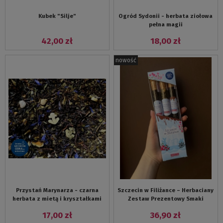
Kubek "Silje"
Ogród Sydonii - herbata ziołowa
pełna magii
42,00 zł
18,00 zł
nowość
Przystań Marynarza - czarna
Szczecin w Filiżance – Herbaciany
herbata z mietą i kryształkami
Zestaw Prezentowy Smaki
soli morskiej
Szczecina
17,00 zł
36,90 zł