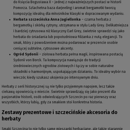
do Księcia Bogusława X – jednej z najważniejszych postaci w historii
Pomorza. Szlachetna baza darjeeling i aromat bergamotki tworzą
kompozycję idealną dla miłośników klasyki w dopracowanym wydaniu.
Herbata szczecińska Anna Jagiellonka
– czarna herbata z
bergamotką i skórką cytryny, utrzymana w stylu Lady Grey. Delikatniejsza
i bardziej cytrusowa niż klasyczny Earl Grey, świetnie sprawdzi się jako
herbata do śniadania lub popołudniowa filiżanka z nutą elegancji. To
smak, który z powodzeniem można podarować w prezencie osobie
ceniącej subtelne, cytrusowe akcenty.
Ogród Sydonii
– ziołowa herbata pełna magii, inspirowana postacią
Sydonii von Borck. Ta kompozycja nawiązuje do tradycji
średniowiecznych ogrodów ziołowych i łączy w sobie naturalne
składniki o harmonijnym, uspokajającym działaniu. To idealny wybór na
wieczór, kiedy szukasz ukojenia po intensywnym dniu.
Herbaty z serii historycznej są nie tylko przyjemnym napojem, lecz także
ciekawą opowieścią o mieście. Świetnie sprawdzają się jako prezent dla
pasjonatów historii, osób odwiedzających Szczecin po raz pierwszy oraz
wszystkich, którzy lubią, gdy za smakiem stoi konkretna historia.
Zestawy prezentowe i szczecińskie akcesoria do
herbaty
Smaki Szczecina to nie tylko same mieszanki herbaciane, ale także starannie