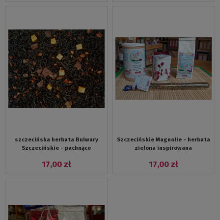
szczecińska herbata Bulwary
Szczecińskie Magnolie - herbata
Szczecińskie - pachnące
zielona inspirowana
czekoladą, herbata czarna z
szczecińskimi magnoliami
17,00 zł
17,00 zł
czekoladą