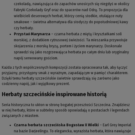
czekoladą, nawiązująca do zapachów unosi­cych się niegdyś w okolicy
Fabryki Czekolady Gryf oraz do spacerów nad Odrą. To propozycja dla
wielbicieli deserowych herbat, którzy cenią słodkie, otulające nuty
smakowe – świetna alternatywa dla słodyczy do popołudniowej kawy
czy herbaty.
Przystań Marynarza
– czarna herbata z miętą i kryształkami soli
morskiej, z dodatkiem cytrusowej świeżości. Ta mieszanka przywołuje
skojarzenia z morską bryzą, portem i życiem marynarzy. Doskonale
sprawdzi się jako rozgrzewająca herbata po całym dniu lub oryginalny
napój serwowany gościom.
Każda z tych współczesnych kompozycji została opracowana tak, aby łączyć
przyjazny, przystępny smak z wyraźnym, zapadającym w pamięć charakterem.
Dzięki temu herbaty szczecińskie świetnie sprawdzają się zarówno jako
codzienny napój, jak i wyjątkowy prezent.
Herbaty szczecińskie inspirowane historią
Seria historyczna to ukłon w stronę bogatej przeszłości Szczecina. Znajdziesz
w niej herbaty, które w subtelny sposób opowiadają o postaciach i legendach
związanych z miastem.
Czarna herbata szczecińska Bogusław X Wielki
– Earl Grey Imperial
na bazie Darjeelingu. To elegancka, wyrazista herbata, która nawiązuje