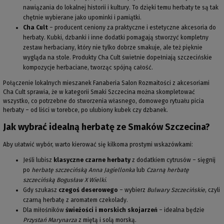
nawiązania do lokalnej historii i kultury. To dzięki temu herbaty te są tak
chętnie wybierane jako upominki i pamiątki.
Cha Cult
– producent ceniony za praktyczne i estetyczne akcesoria do
herbaty. Kubki, dzbanki i inne dodatki pomagają stworzyć kompletny
zestaw herbaciany, który nie tylko dobrze smakuje, ale też pięknie
wygląda na stole. Produkty Cha Cult świetnie dopełniają szczecińskie
kompozycje herbaciane, tworząc spójną całość.
Połączenie lokalnych mieszanek Fanaberia Salon Rozmaitości z akcesoriami
Cha Cult sprawia, że w kategorii Smaki Szczecina można skompletować
wszystko, co potrzebne do stworzenia własnego, domowego rytuału picia
herbaty – od liści w torebce, po ulubiony kubek czy dzbanek.
Jak wybrać idealną herbatę ze Smaków Szczecina?
Aby ułatwić wybór, warto kierować się kilkoma prostymi wskazówkami:
Jeśli lubisz
klasyczne czarne herbaty
z dodatkiem cytrusów – sięgnij
po
herbatę szczecińską Anna Jagiellonka
lub
Czarną herbatę
szczecińską Bogusław X Wielki
.
Gdy szukasz
czegoś deserowego
– wybierz
Bulwary Szczecińskie
, czyli
czarną herbatę z aromatem czekolady.
Dla miłośników
świeżości i morskich skojarzeń
– idealna będzie
Przystań Marynarza
z miętą i solą morską.