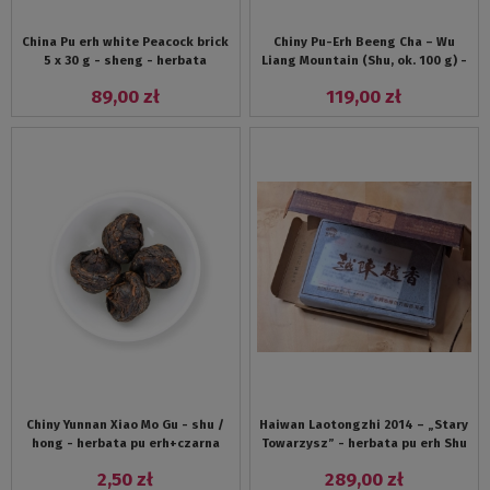
China Pu erh white Peacock brick
Chiny Pu-Erh Beeng Cha – Wu
5 x 30 g - sheng - herbata
Liang Mountain (Shu, ok. 100 g) -
prasowana
herbata prasowna pu erh
89,00 zł
119,00 zł
Chiny Yunnan Xiao Mo Gu - shu /
Haiwan Laotongzhi 2014 – „Stary
hong - herbata pu erh+czarna
Towarzysz” - herbata pu erh Shu
Simao sprasowana w kształcie
Brick 250 g
2,50 zł
289,00 zł
grzyba