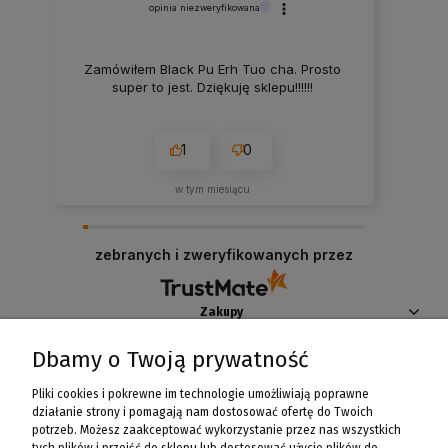
opinia niezweryfikowana
Zamówiłem Black Pu Erh Tuo cha. Prosto
super to jest. Dziękuję sklepu!!!!!!
1
0
w tym miesiącu
zebranych i zweryfikowanych przez
Zakupy
Dbamy o Twoją prywatność
Pomoc
Pliki cookies i pokrewne im technologie umożliwiają poprawne
Moje konto
działanie strony i pomagają nam dostosować ofertę do Twoich
potrzeb. Możesz zaakceptować wykorzystanie przez nas wszystkich