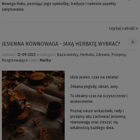
Nowego Roku, poznając jego symbolikę, tradycje i radosne aspekty
świętowania.
czytaj całość »
0
JESIENNA RÓWNOWAGA - JAKĄ HERBATĘ WYBRAĆ?
Dodano:
12-09-2022
w kategorii:
Baza wiedzy
,
Herbata
,
Zdrowie
,
Przepisy
,
Rozgrzewające
autor:
Marika
Idzie jesień, czas na zmiany!
Zmiana pogody, ubrań, aury.
To idealny czas na oczyszczenie i
wzmocnienie.
Poznaj nasze wskazówki, rady i
przepisy aby zachować jesienną
równowagę oraz cieszyć się
witalnością każdego dnia.