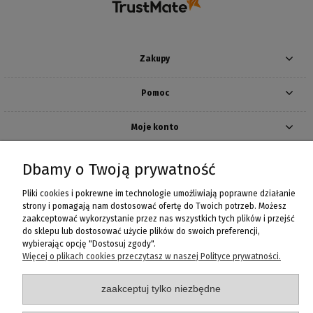
Zakupy
Pomoc
Moje konto
Informacje
Dbamy o Twoją prywatność
Pliki cookies i pokrewne im technologie umożliwiają poprawne działanie
strony i pomagają nam dostosować ofertę do Twoich potrzeb. Możesz
zaakceptować wykorzystanie przez nas wszystkich tych plików i przejść
Fanaberia Salon Rozmaitości
do sklepu lub dostosować użycie plików do swoich preferencji,
ul. Ks. Bogusława X-go 5, 70-440 Szczecin, woj. zachodniopomorskie
wybierając opcję "Dostosuj zgody".
Poniedziałek - Piątek: 10:00 - 20:00
Więcej o plikach cookies przeczytasz w naszej Polityce prywatności.
Telefon: +48 518606081 |+48 91 812 74 75
e-mail:
info@fanaberia.net.pl
zaakceptuj tylko niezbędne