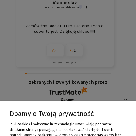
Viacheslav
opinia niezweryfikowana
Zamówiłem Black Pu Erh Tuo cha. Prosto
super to jest. Dziękuję sklepu!!!!!!
1
0
w tym miesiącu
zebranych i zweryfikowanych przez
Zakupy
Dbamy o Twoją prywatność
Pomoc
Pliki cookies i pokrewne im technologie umożliwiają poprawne
Moje konto
działanie strony i pomagają nam dostosować ofertę do Twoich
potrzeb. Możesz zaakceptować wykorzystanie przez nas wszystkich