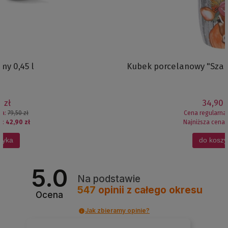
Kubek porcelanowy "Szalona Krowa" - 300 ml
34,90 zł
Cena regularna:
39,50 zł
Najniższa cena:
39,50 zł
do koszyka
5.0
Na podstawie
547
opinii
z całego okresu
Ocena
Jak zbieramy opinie?