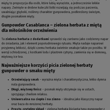
miętą to propozycja dla osób, które lubią wyraziste, a jednocześnie lekkie
napary. Zwinięte w drobne kuleczki listki rozwijają się podczas parzenia,
uwalniając głęboki, roślinny charakter gunpowdera, podkreślony świeżym,
długim posmakiem mięty.
Gunpowder Casablanca – zielona herbata z miętą
dla miłośników orzeźwienia
Ta
zielona herbata z dodatkami
sprawdzi się zarówno jako codzienny napar
do śniadania, jak i element popołudniowego rytuału. Mięta nadaje naparowi
przyjemną lekkość, dzięki czemu herbata świetnie smakuje także po posiłku. W
wersji schłodzonej, z kostkami lodu i plastrem cytryny, zamienia się w domową,
miętową ice tea.
Najważniejsze korzyści picia zielonej herbaty
gunpowder o smaku mięty
Orzeźwiający smak
– wyraźna mięta i charakterystyczna, lekko dymna
nuta gunpowdera.
Długi, miętowy finisz
– posmak mięty utrzymuje się w ustach,
sprzyjając chwilom relaksu.
Uniwersalna na ciepło i na zimno
– idealna jako klasyczny napar
oraz baza do mrożonej herbaty.
Prosty, czytelny skład
– zielona herbata liściasta typu gunpowder z