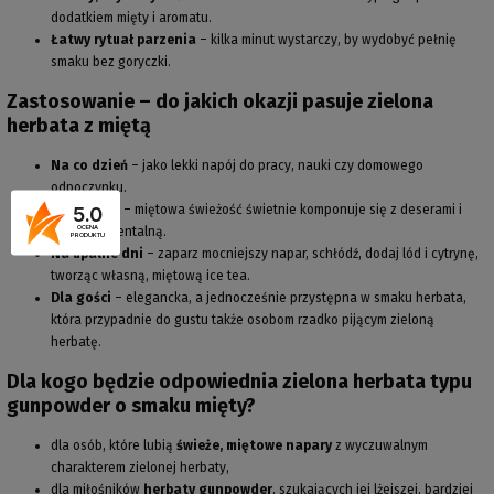
dodatkiem mięty i aromatu.
Łatwy rytuał parzenia
– kilka minut wystarczy, by wydobyć pełnię
smaku bez goryczki.
Zastosowanie – do jakich okazji pasuje zielona
herbata z miętą
Na co dzień
– jako lekki napój do pracy, nauki czy domowego
odpoczynku.
Po posiłku
– miętowa świeżość świetnie komponuje się z deserami i
5.0
kuchnią orientalną.
OCENA
PRODUKTU
Na upalne dni
– zaparz mocniejszy napar, schłódź, dodaj lód i cytrynę,
tworząc własną, miętową ice tea.
Dla gości
– elegancka, a jednocześnie przystępna w smaku herbata,
która przypadnie do gustu także osobom rzadko pijącym zieloną
herbatę.
Dla kogo będzie odpowiednia zielona herbata typu
gunpowder o smaku mięty?
dla osób, które lubią
świeże, miętowe napary
z wyczuwalnym
charakterem zielonej herbaty,
dla miłośników
herbaty gunpowder
, szukających jej lżejszej, bardziej