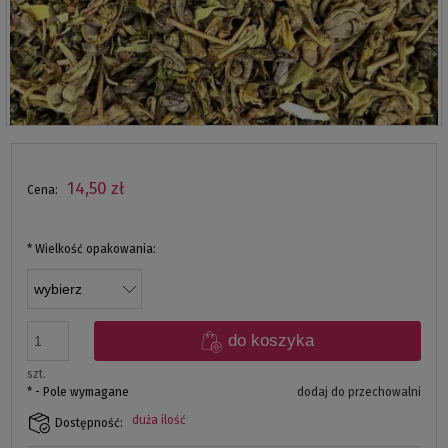
14,50 zł
Cena:
*
Wielkość opakowania:
do koszyka
szt.
*
- Pole wymagane
dodaj do przechowalni
duża ilość
Dostępność: