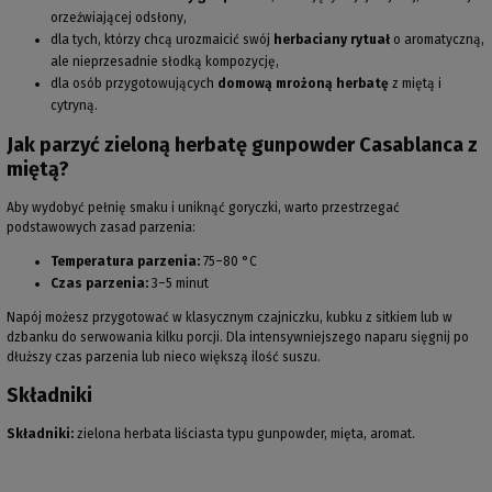
orzeźwiającej odsłony,
dla tych, którzy chcą urozmaicić swój
herbaciany rytuał
o aromatyczną,
ale nieprzesadnie słodką kompozycję,
dla osób przygotowujących
domową mrożoną herbatę
z miętą i
cytryną.
Jak parzyć zieloną herbatę gunpowder Casablanca z
miętą?
Aby wydobyć pełnię smaku i uniknąć goryczki, warto przestrzegać
podstawowych zasad parzenia:
Temperatura parzenia:
75–80 °C
Czas parzenia:
3–5 minut
Napój możesz przygotować w klasycznym czajniczku, kubku z sitkiem lub w
dzbanku do serwowania kilku porcji. Dla intensywniejszego naparu sięgnij po
dłuższy czas parzenia lub nieco większą ilość suszu.
Składniki
Składniki:
zielona herbata liściasta typu gunpowder, mięta, aromat.