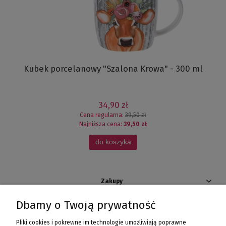
Kubek porcelanowy "Szalona Krowa" - 300 ml
34,90 zł
Cena regularna:
39,50 zł
Najniższa cena:
39,50 zł
do koszyka
Zakupy
Dbamy o Twoją prywatność
Pomoc
Pliki cookies i pokrewne im technologie umożliwiają poprawne