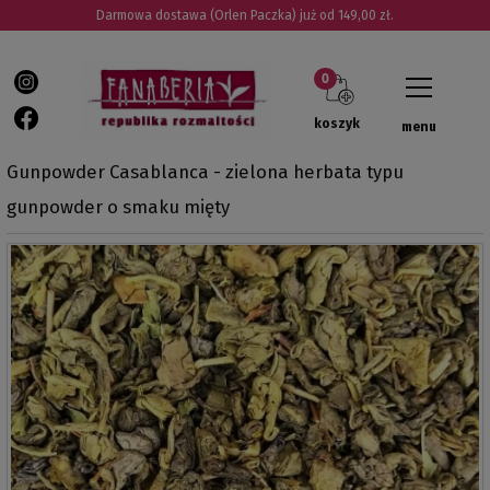
Darmowa dostawa (Orlen Paczka) już od 149,00 zł.
koszyk
menu
Gunpowder Casablanca - zielona herbata typu
gunpowder o smaku mięty