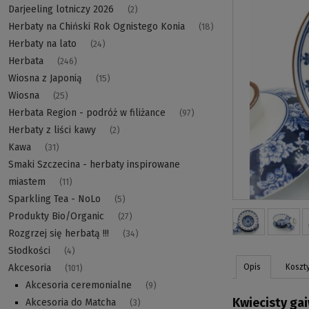
Darjeeling lotniczy 2026
(2)
Herbaty na Chiński Rok Ognistego Konia
(18)
Herbaty na lato
(24)
Herbata
(246)
Wiosna z Japonią
(15)
Wiosna
(25)
Herbata Region - podróż w filiżance
(97)
Herbaty z liści kawy
(2)
Kawa
(31)
Smaki Szczecina - herbaty inspirowane
miastem
(11)
Sparkling Tea - NoLo
(5)
Produkty Bio/Organic
(27)
Rozgrzej się herbatą !!!
(34)
Słodkości
(4)
Opis
Koszt
Akcesoria
(101)
Akcesoria ceremonialne
(9)
Kwiecisty ga
Akcesoria do Matcha
(3)