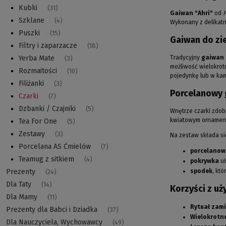
Kubki
(31)
Gaiwan "Ahri"
od
F
Szklane
(4)
Wykonany z delikatne
Puszki
(15)
Gaiwan do zie
Filtry i zaparzacze
(18)
Tradycyjny
gaiwan 
Yerba Mate
(3)
możliwość wielokrot
Rozmaitości
(10)
pojedynkę lub w kam
Filiżanki
(3)
Porcelanowy g
Czarki
(7)
Dzbanki / Czajniki
(5)
Wnętrze czarki zdob
kwiatowym ornamente
Tea For One
(5)
Zestawy
(3)
Na zestaw składa si
Porcelana AS Ćmielów
(7)
porcelanow
Teamug z sitkiem
(4)
pokrywka
uł
spodek
, kt
Prezenty
(24)
Dla Taty
(14)
Korzyści z uż
Dla Mamy
(11)
Rytuał zam
Prezenty dla Babci i Dziadka
(37)
Wielokrotne
Dla Nauczyciela, Wychowawcy
(49)