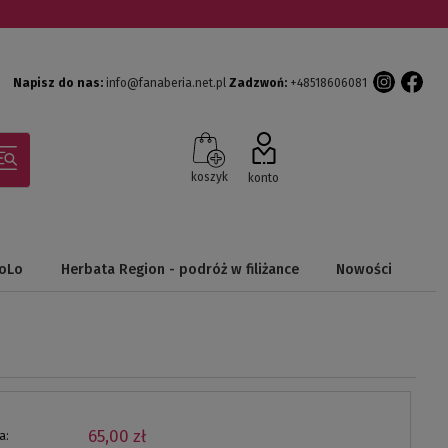
Napisz do nas:
info@fanaberia.net.pl
Zadzwoń:
+48518606081
koszyk
konto
NoLo
Herbata Region - podróż w filiżance
Nowości
65,00 zł
a: