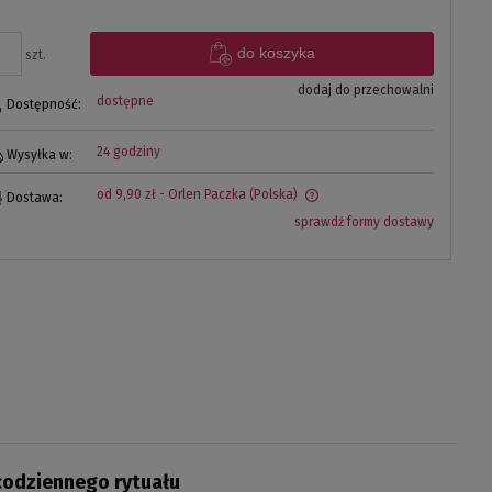
do koszyka
szt.
dodaj do przechowalni
dostępne
Dostępność:
24 godziny
Wysyłka w:
od 9,90 zł
- Orlen Paczka
(Polska)
Dostawa:
sprawdź formy dostawy
codziennego rytuału