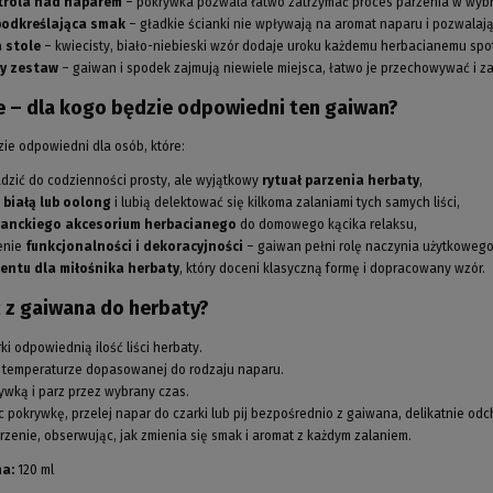
trola nad naparem
– pokrywka pozwala łatwo zatrzymać proces parzenia w wy
podkreślająca smak
– gładkie ścianki nie wpływają na aromat naparu i pozwalają
 stole
– kwiecisty, biało-niebieski wzór dodaje uroku każdemu herbacianemu spo
y zestaw
– gaiwan i spodek zajmują niewiele miejsca, łatwo je przechowywać i z
 – dla kogo będzie odpowiedni ten gaiwan?
ie odpowiedni dla osób, które:
zić do codzienności prosty, ale wyjątkowy
rytuał parzenia herbaty
,
 białą lub oolong
i lubią delektować się kilkoma zalaniami tych samych liści,
ganckiego akcesorium herbacianego
do domowego kącika relaksu,
enie
funkcjonalności i dekoracyjności
– gaiwan pełni rolę naczynia użytkowego 
entu dla miłośnika herbaty
, który doceni klasyczną formę i dopracowany wzór.
ć z gaiwana do herbaty?
i odpowiednią ilość liści herbaty.
 temperaturze dopasowanej do rodzaju naparu.
rywką i parz przez wybrany czas.
c pokrywkę, przelej napar do czarki lub pij bezpośrednio z gaiwana, delikatnie od
rzenie, obserwując, jak zmienia się smak i aromat z każdym zalaniem.
a:
120 ml