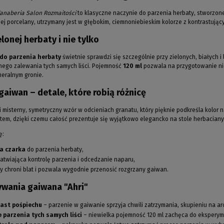
anaberia Salon Rozmaitości
to klasyczne naczynie do parzenia herbaty, stworzo
j porcelany, utrzymany jest w głębokim, ciemnoniebieskim kolorze z kontrastujący
lonej herbaty i nie tylko
do parzenia herbaty
świetnie sprawdzi się szczególnie przy zielonych, białych i
nego zalewania tych samych liści. Pojemność
120 ml
pozwala na przygotowanie nie
eralnym gronie.
aiwan – detale, które robią różnicę
i misterny, symetryczny wzór w odcieniach granatu, który pięknie podkreśla kolo
m, dzięki czemu całość prezentuje się wyjątkowo elegancko na stole herbacian
ę:
a czarka
do parzenia herbaty,
atwiająca kontrolę parzenia i odcedzanie naparu,
óry chroni blat i pozwala wygodnie przenosić rozgrzany gaiwan.
ywania gaiwana "Ahri"
iast pośpiechu
– parzenie w gaiwanie sprzyja chwili zatrzymania, skupieniu na ar
 parzenia tych samych liści
– niewielka pojemność 120 ml zachęca do eksperyme