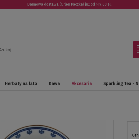
Darmowa dostawa (Orlen Paczka) już od 149,00 zł.
Herbaty na lato
Kawa
Akcesoria
Sparkling Tea - 
Cen