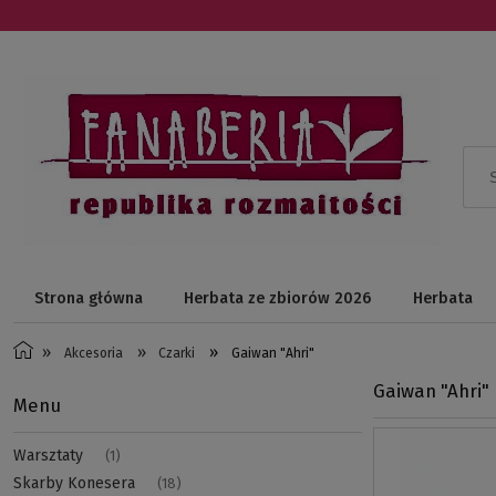
Strona główna
Herbata ze zbiorów 2026
Herbata
Promocje
O nas
Blog
»
»
»
Akcesoria
Czarki
Gaiwan "Ahri"
Gaiwan "Ahri"
Menu
Warsztaty
(1)
Skarby Konesera
(18)