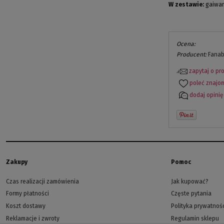
W zestawie:
gaiwan
Ocena:
Producent:
Fanab
zapytaj o pr
poleć znaj
dodaj opinię
Zakupy
Pomoc
Czas realizacji zamówienia
Jak kupować?
Formy płatności
Częste pytania
Koszt dostawy
Polityka prywatnoś
Reklamacje i zwroty
Regulamin sklepu