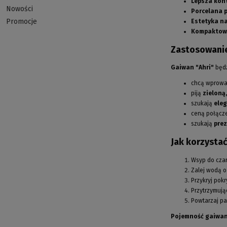
Lepsza kon
Nowości
Porcelana 
Promocje
Estetyka na
Kompaktow
Zastosowanie
Gaiwan "Ahri"
będz
chcą wprowad
piją
zieloną,
szukają
ele
ceną połącz
szukają
prez
Jak korzysta
Wsyp do czark
Zalej wodą o
Przykryj pok
Przytrzymują
Powtarzaj pa
Pojemność gaiwan