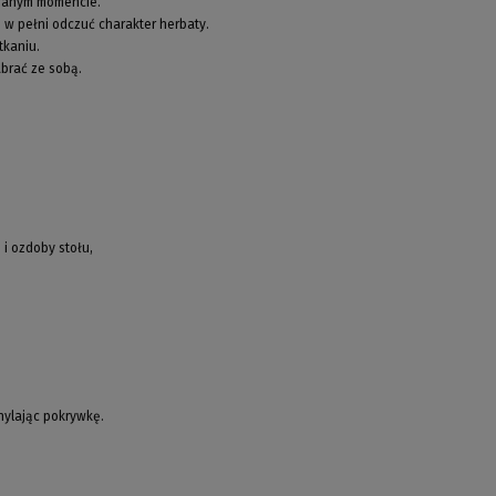
branym momencie.
 w pełni odczuć charakter herbaty.
tkaniu.
abrać ze sobą.
i ozdoby stołu,
chylając pokrywkę.