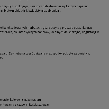
ne z myślą o spokojnym, uważnym delektowaniu się każdym naparem.
mi biało-niebieskimi, kwiecistymi zdobieniami.
 lekko oksydowanych herbatach, gdzie liczy się precyzja parzenia oraz
wielkich, ale intensywnych naparów, idealnych do spokojnej degustacji w
r naparu. Zewnętrzna część gaiwana oraz spodek pokryte są bogatym,
ym.
omacie, kolorze i smaku naparu.
ntowania z czasem i ilością zalewań.