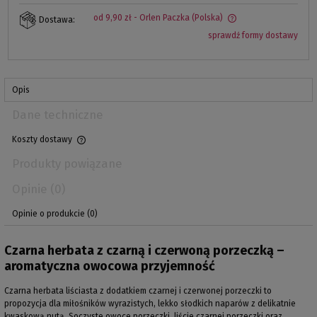
od 9,90 zł
- Orlen Paczka
(Polska)
Dostawa:
sprawdź formy dostawy
Opis
Dane techniczne
Koszty dostawy
Produkty powiązane
Opinie
(0)
Opinie o produkcie (0)
Czarna herbata z czarną i czerwoną porzeczką –
aromatyczna owocowa przyjemność
Czarna herbata liściasta z dodatkiem czarnej i czerwonej porzeczki to
propozycja dla miłośników wyrazistych, lekko słodkich naparów z delikatnie
kwaskową nutą. Soczyste owoce porzeczki, liście czarnej porzeczki oraz