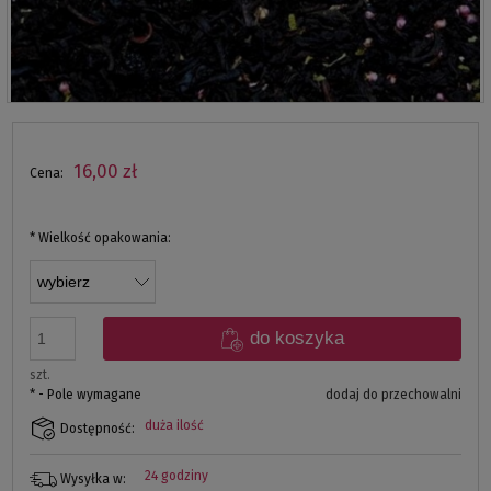
16,00 zł
Cena:
*
Wielkość opakowania:
do koszyka
szt.
*
- Pole wymagane
dodaj do przechowalni
duża ilość
Dostępność:
24 godziny
Wysyłka w: