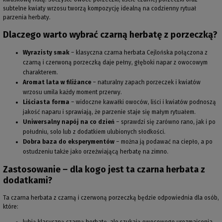
subtelne kwiaty wrzosu tworzą kompozycję idealną na codzienny rytuał
parzenia herbaty.
Dlaczego warto wybrać czarną herbatę z porzeczką?
Wyrazisty smak
– klasyczna czarna herbata Cejlońska połączona z
czarną i czerwoną porzeczką daje pełny, głęboki napar z owocowym
charakterem.
Aromat lata w filiżance
– naturalny zapach porzeczek i kwiatów
wrzosu umila każdy moment przerwy.
Liściasta forma
– widoczne kawałki owoców, liści i kwiatów podnoszą
jakość naparu i sprawiają, że parzenie staje się małym rytuałem.
Uniwersalny napój na co dzień
– sprawdzi się zarówno rano, jak i po
południu, solo lub z dodatkiem ulubionych słodkości.
Dobra baza do eksperymentów
– można ją podawać na ciepło, a po
ostudzeniu także jako orzeźwiającą herbatę na zimno.
Zastosowanie – dla kogo jest ta czarna herbata z
dodatkami?
Ta czarna herbata z czarną i czerwoną porzeczką będzie odpowiednia dla osób,
które: