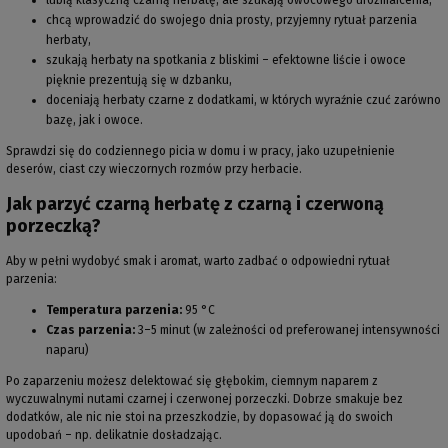
lubią klasyczną czarną herbatę, ale szukają owocowego urozmaicenia,
chcą wprowadzić do swojego dnia prosty, przyjemny rytuał parzenia
herbaty,
szukają herbaty na spotkania z bliskimi – efektowne liście i owoce
pięknie prezentują się w dzbanku,
doceniają herbaty czarne z dodatkami, w których wyraźnie czuć zarówno
bazę, jak i owoce.
Sprawdzi się do codziennego picia w domu i w pracy, jako uzupełnienie
deserów, ciast czy wieczornych rozmów przy herbacie.
Jak parzyć czarną herbatę z czarną i czerwoną
porzeczką?
Aby w pełni wydobyć smak i aromat, warto zadbać o odpowiedni rytuał
parzenia:
Temperatura parzenia:
95 °C
Czas parzenia:
3–5 minut (w zależności od preferowanej intensywności
naparu)
Po zaparzeniu możesz delektować się głębokim, ciemnym naparem z
wyczuwalnymi nutami czarnej i czerwonej porzeczki. Dobrze smakuje bez
dodatków, ale nic nie stoi na przeszkodzie, by dopasować ją do swoich
upodobań – np. delikatnie dosładzając.