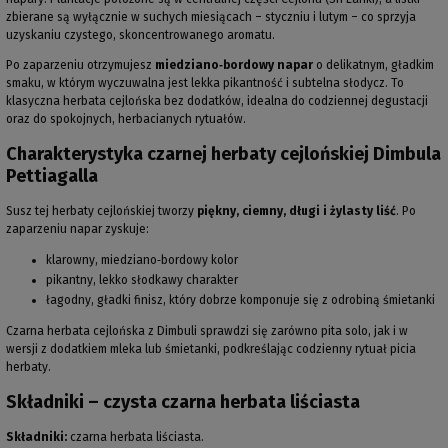
zbierane są wyłącznie w suchych miesiącach – styczniu i lutym – co sprzyja
uzyskaniu czystego, skoncentrowanego aromatu.
Po zaparzeniu otrzymujesz
miedziano‑bordowy napar
o delikatnym, gładkim
smaku, w którym wyczuwalna jest lekka pikantność i subtelna słodycz. To
klasyczna herbata cejlońska bez dodatków, idealna do codziennej degustacji
oraz do spokojnych, herbacianych rytuałów.
Charakterystyka czarnej herbaty cejlońskiej Dimbula
Pettiagalla
Susz tej herbaty cejlońskiej tworzy
piękny, ciemny, długi i żylasty liść
. Po
zaparzeniu napar zyskuje:
klarowny, miedziano‑bordowy kolor
pikantny, lekko słodkawy charakter
łagodny, gładki finisz, który dobrze komponuje się z odrobiną śmietanki
Czarna herbata cejlońska z Dimbuli sprawdzi się zarówno pita solo, jak i w
wersji z dodatkiem mleka lub śmietanki, podkreślając codzienny rytuał picia
herbaty.
Składniki – czysta czarna herbata liściasta
Składniki:
czarna herbata liściasta.