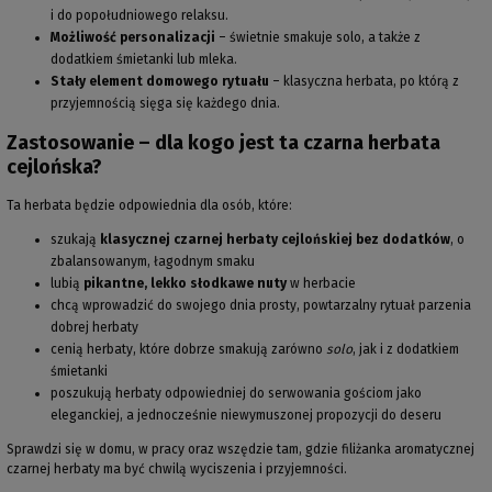
i do popołudniowego relaksu.
Możliwość personalizacji
– świetnie smakuje solo, a także z
dodatkiem śmietanki lub mleka.
Stały element domowego rytuału
– klasyczna herbata, po którą z
przyjemnością sięga się każdego dnia.
Zastosowanie – dla kogo jest ta czarna herbata
cejlońska?
Ta herbata będzie odpowiednia dla osób, które:
szukają
klasycznej czarnej herbaty cejlońskiej bez dodatków
, o
zbalansowanym, łagodnym smaku
lubią
pikantne, lekko słodkawe nuty
w herbacie
chcą wprowadzić do swojego dnia prosty, powtarzalny rytuał parzenia
dobrej herbaty
cenią herbaty, które dobrze smakują zarówno
solo
, jak i z dodatkiem
śmietanki
poszukują herbaty odpowiedniej do serwowania gościom jako
eleganckiej, a jednocześnie niewymuszonej propozycji do deseru
Sprawdzi się w domu, w pracy oraz wszędzie tam, gdzie filiżanka aromatycznej
czarnej herbaty ma być chwilą wyciszenia i przyjemności.