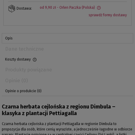
od 9,90 zł
- Orlen Paczka
(Polska)
Dostawa:
sprawdź formy dostawy
Opis
Dane techniczne
Koszty dostawy
Produkty powiązane
Opinie
(0)
Opinie o produkcie (0)
Czarna herbata cejlońska z regionu Dimbula –
klasyka z plantacji Pettiagalla
Czarna herbata cejlońska z plantacji Pettiagalla w regionie Dimbula to
propozycja dla osób, które cenią wyraziste, a jednocześnie łagodne w odbiorze
napary. Plantacje położone są w centralnej części Cejlonu (Sri Lanki), a listki