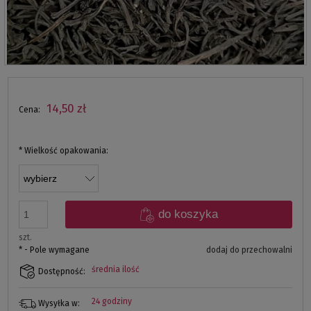
14,50 zł
Cena:
*
Wielkość opakowania:
do koszyka
szt.
*
- Pole wymagane
dodaj do przechowalni
średnia ilość
Dostępność:
24 godziny
Wysyłka w: