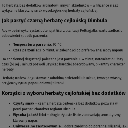
To herbata bez dodatków aromatów i innych składników – w filiżance masz
wyłącznie klasyczny smak wysokogórskiej herbaty cejlońskiej.
Jak parzyć czarną herbatę cejlońską Dimbula
Aby w pełni wykorzystać potencjał liści z plantacji Pettiagalla, warto zadbać o
odpowiedni sposób parzenia:
Temperatura parzenia:
95 °C
Czas parzenia:
3–5 minut, w zależności od preferowanej mocy naparu
Do codziennej degustacji polecane jest parzenie 3–4 minut, natomiast dłuższy
czas (bliżej 5 minut) pozwoli uzyskać bardziej zdecydowany, pikantny charakter
herbaty.
Herbatę możesz degustować z odrobiną śmietanki lub mleka, tworząc własny,
przyjemny rytuał popołudniowej filiżanki.
Korzyści z wyboru herbaty cejlońskiej bez dodatków
Czysty smak
– czarna herbata cejlońska bez dodatków pozwala w
pełni poznać charakter regionu Dimbula.
Wysoka jakość liści
– długie, żylaste liście zapewniają aromatyczny,
klarowny napar.
Uniwersalne zastosowanie
– dobra zarówno do porannej filiżanki, jak